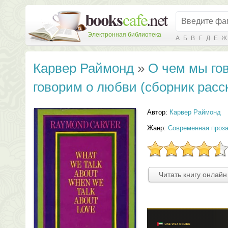
Электронная библиотека
А
Б
В
Г
Д
Е
Ж
Карвер Раймонд
»
О чем мы гов
говорим о любви (сборник расс
Автор:
Карвер Раймонд
Жанр:
Современная проз
Читать книгу онлайн