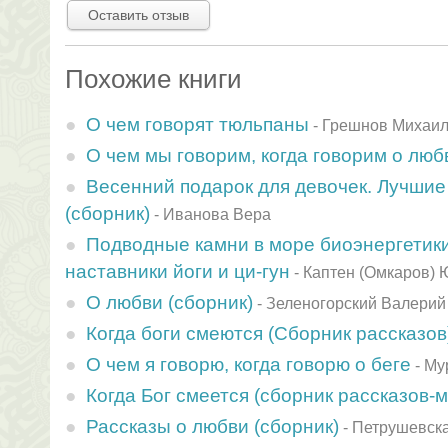
Оставить отзыв
Похожие книги
О чем говорят тюльпаны
-
Грешнов Михаи
О чем мы говорим, когда говорим о люб
Весенний подарок для девочек. Лучши
(сборник)
-
Иванова Вера
Подводные камни в море биоэнергетики:
наставники йоги и ци-гун
-
Каптен (Омкаров) 
О любви (сборник)
-
Зеленогорский Валерий
Когда боги смеются (Сборник рассказов
О чем я говорю, когда говорю о беге
-
Му
Когда Бог смеется (сборник рассказов-
Рассказы о любви (сборник)
-
Петрушевск