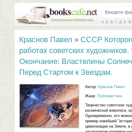
Электронная библиотека
А
Б
В
Г
Д
Е
Ж
Краснов Павел
»
СССР Которого
работах советских художников. 
Окончание: Властелины Солне
Перед Стартом к Звездам.
Автор:
Краснов Павел
Жанр:
Публицистика
Творчество советских ху
космической живописи, кр
Одновременно, его можно
пример новейшей "историч
цивилизации на Земле, в 
десятилетия потеряли н