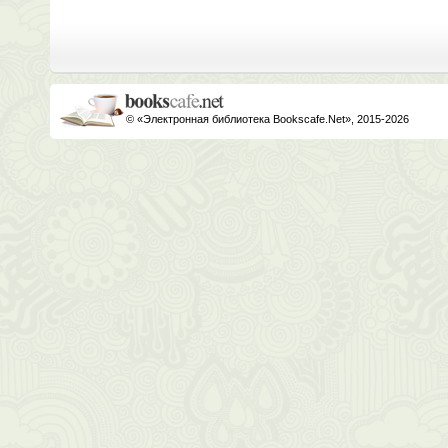
© «Электронная библиотека Bookscafe.Net», 2015-2026