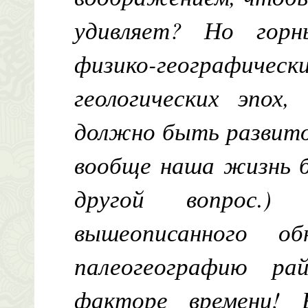
удивляет? Но гор
физико-географич
геологических эпох,
должно быть развито
вообще наша жизнь 
другой вопрос.
вышеописанного о
палеогеографию р
факторе времени! 