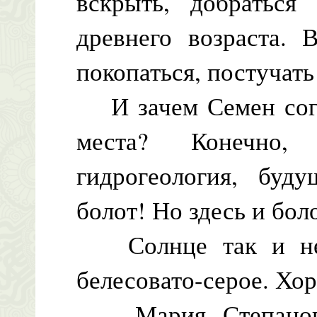
вскрыть, добраться
древнего возраста.
покопаться, постучат
И зачем Семен согла
места? Конечно,
гидрогеология, буд
болот! Но здесь и бол
Солнце так и не п
белесовато-серое. Хо
Мария Степановн