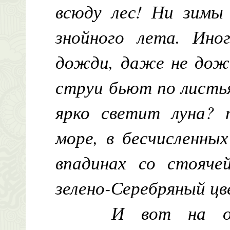
всюду лес! Ни зимы 
знойного лета. Ино
дожди, даже не дожд
струи бьют по листья
ярко светит луна?
море, в бесчисленных
впадинах со стояче
зелено-Серебряный цв
И вот на од