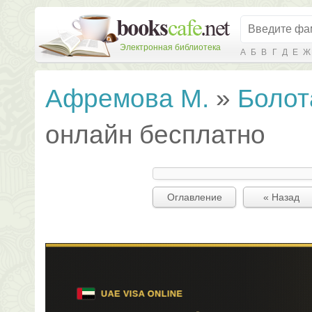
Электронная библиотека
А
Б
В
Г
Д
Е
Ж
Афремова М.
»
Боло
онлайн бесплатно
Оглавление
« Назад