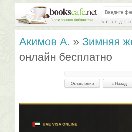
Электронная библиотека
А
Б
В
Г
Д
Е
Ж
Акимов А.
»
Зимняя ж
онлайн бесплатно
Оглавление
« Назад