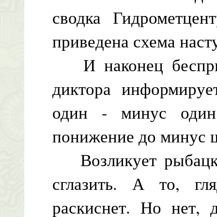
сводка Гидрометцен
приведена схема наст
И наконец бесприс
диктора информируе
один - минус один
понижение до минус ш
Возликует рыбацкая
сглазить. А то, гл
раскиснет. Но нет, 