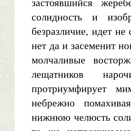
застоявшийся жереб
солидность и изоб
безразличие, идет не 
нет да и засеменит но
молчаливые восторж
лещатников наро
протриумфирует м
небрежно помахива
нижнюю челюсть соли