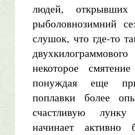
людей, открывших
рыболовнозимний се
слушок, что где-то т
двухкилограммовог
некоторое смятени
понуждая еще прис
поплавки более о
счастливую лунку
начинает активно б