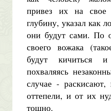
привез их на свое
глубину, указал как л
они будут сами. По 
своего вожака (тако
будут кичиться и
похваляясь незаконн
случае - раскисают,
оттепели, и от их н
тошно.