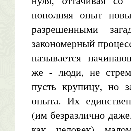
нуля, оттачивая со 
пополняя опыт нов
разрешенными зага
закономерный процес
называется начинаю
же - люди, не стрем
пусть крупицу, но з
опыта. Их единстве
(им безразлично даже,
как человек) мало