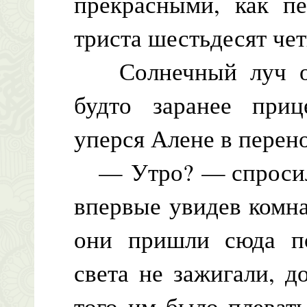
прекрасными, как п
триста шестьдесят че
Солнечный луч оты
будто заранее при
уперся Алене в перен
— Утро? — спросила 
впервые увидев комна
они пришли сюда по
света не зажигали, 
того им было плевать