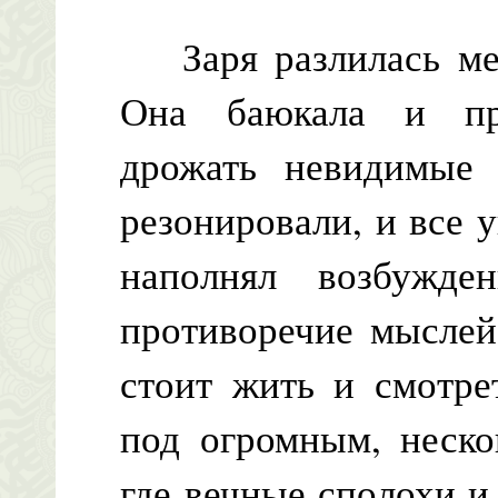
Заря разлилась медо
Она баюкала и про
дрожать невидимые
резонировали, и все 
наполнял возбужде
противоречие мыслей
стоит жить и смотре
под огромным, неск
где вечные сполохи и