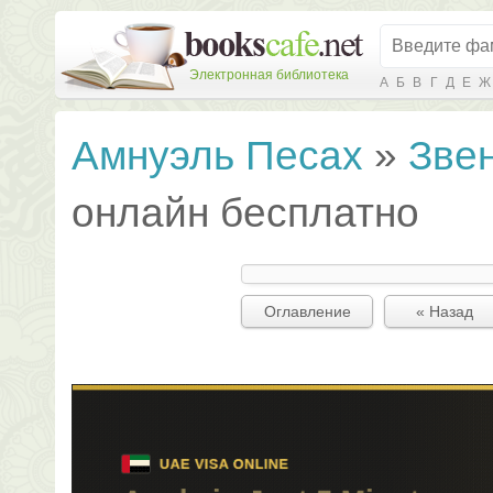
Электронная библиотека
А
Б
В
Г
Д
Е
Ж
Амнуэль Песах
»
Звен
онлайн бесплатно
Оглавление
« Назад