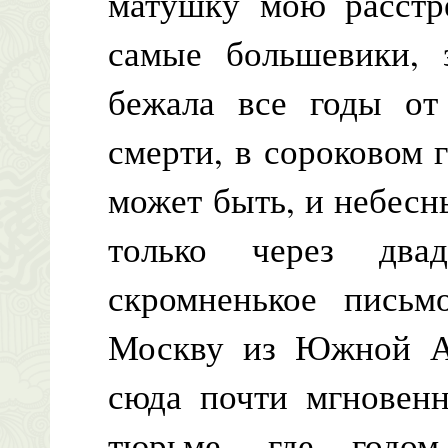
матушку мою расстре
самые большевики, 
бежала все годы от
смерти, в сороковом 
может быть, и небесн
только через два
скромненькое письм
Москву из Южной Ам
сюда почти мгновенн
тюрьме, где годом