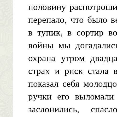
половину распотроши
перепало, что было в
в тупик, в сортир в
войны мы догадались
охрана утром двадц
страх и риск стала в
показал себя молодц
ручки его выломали
заслонились, спа