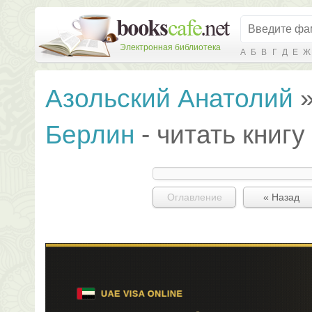
Электронная библиотека
А
Б
В
Г
Д
Е
Ж
Азольский Анатолий
Берлин
- читать книг
Оглавление
« Назад