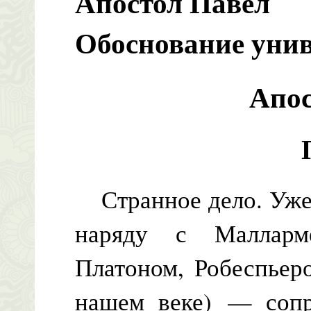
Апостол Павел
Обоснование уни
Апос
Странное дело. Уже 
наряду с Малларм
Платоном, Робеспьер
нашем веке) — сопр