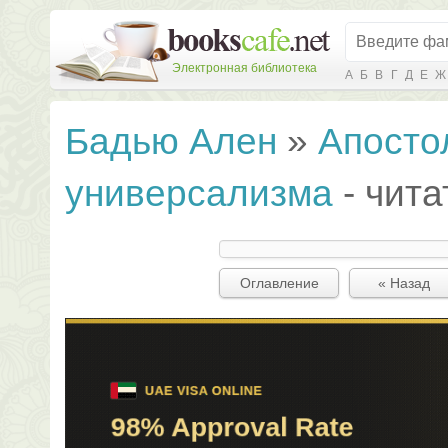
Электронная библиотека
А
Б
В
Г
Д
Е
Ж
Бадью Ален
»
Апосто
универсализма
- чита
Оглавление
« Назад