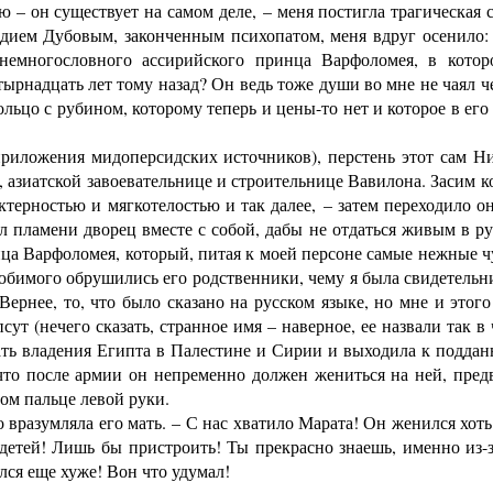
 – он существует на самом деле, – меня постигла трагическая см
надием Дубовым, законченным психопатом, меня вдруг осенило:
немногословного ассирийского принца Варфоломея, в котор
рнадцать лет тому назад? Он ведь тоже души во мне не чаял че
льцо с рубином, которому теперь и цены-то нет и которое в его
ложения мидоперсидских источников), перстень этот сам Нин
 азиатской завоевательнице и строительнице Вавилона. Засим 
актерностью и мягкотелостью и так далее, – затем переходило о
 пламени дворец вместе с собой, дабы не отдаться живым в ру
нца Варфоломея, который, питая к моей персоне самые нежные чу
юбимого обрушились его родственники, чему я была свидетельн
ернее, то, что было сказано на русском языке, но мне и этого
ут (нечего сказать, странное имя – наверное, ее назвали так в 
ать владения Египта в Палестине и Сирии и выходила к поддан
 что после армии он непременно должен жениться на ней, пред
ом пальце левой руки.
разумляла его мать. – С нас хватило Марата! Он женился хоть 
х детей! Лишь бы пристроить! Ты прекрасно знаешь, именно из
лся еще хуже! Вон что удумал!