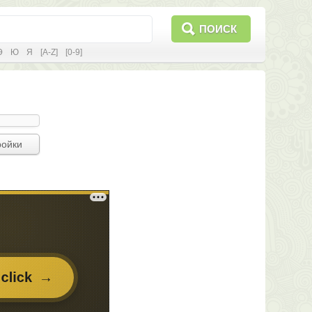
ПОИСК
Э
Ю
Я
[A-Z]
[0-9]
ройки