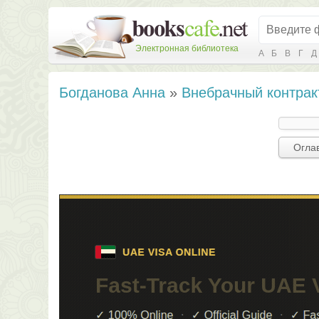
Электронная библиотека
А
Б
В
Г
Д
Богданова Анна
»
Внебрачный контрак
Огла