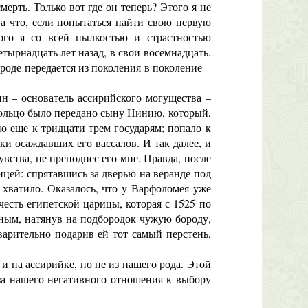
ерть. Только вот где он теперь? Этого я не
 а что, если попытаться найти свою первую
ого я со всей пылкостью и страстностью
тырнадцать лет назад, в свои восемнадцать.
 роде передается из поколения в поколение –
 – основатель ассирийского могущества –
кольцо было передано сыну Нинию, который,
но еще к тридцати трем государям; попало к
ки осаждавших его вассалов. И так далее, и
вства, не преподнес его мне. Правда, после
ицей: спрятавшись за дверью на веранде под
 хватило. Оказалось, что у Варфоломея уже
честь египетской царицы, которая с 1525 по
ным, натянув на подбородок чужую бороду,
варительно подарив ей тот самый перстень,
и на ассирийке, но не из нашего рода. Этой
-за нашего негативного отношения к выбору