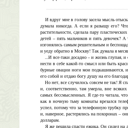
И вдруг мне в голову засела мысль отыскат
думала никогда. А если я разыщу его? Чт
растительности, сделала пару пластических
детей – пять мальчиков и пять девочек? А 
изгонялись самым решительным и беспощадн
и уеду обратно в Москву! Так думала я меся
...И все-таки досадно – и жизнь глупая, и 
нести в себе какой-то смысл или быть крас
бурные овации ноги мои подкашиваются, и я
его собой и отдаю богу душу на его благода
Но нет, все случилось совсем не так! Я сп
и, соответственно, там умерла, вне всяк
самых бессмысленных. Я где-то читала, что
как в ночную тьму комнаты врезался телеф
успел, потому что за телефонную трубку пр
и, наверное, растерялись на похоронах – он
долларам.
Я же решила спасти ежика. Он сидел на до