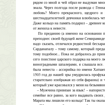
рядом со мной и чей образ не выдуман мною
знала. Через полгода после развода с Ген
любовь? Моего прекрасного, щедрого и 
шестнадцатилетней девчонки влюбилась четы
Даже кольцо на память подарил – древнее ко
от жениха к невесте.
По преданию (а именно на основании при
преподнес своей будущей жене Семирамиде,
надо сказать, отличался редкостной бесхар
Сарданапалу – тому самому, который предал
тому подобное... Пока не добралось до при
сего поистине царского подарка на моего л
виноградными шпалерами, я слышала все. В
была невеста – ассирийка по имени Хатшепс
1503 год до нашей эры умудрилась профук
старательно изображая из себя фараона) и
который уже красовался у меня на безымянн
– Мужчина привязан за язык! – напористо в
семейке все равно, за кого выдавать свои
Марата мы лишили его кольца! Так ты оказа