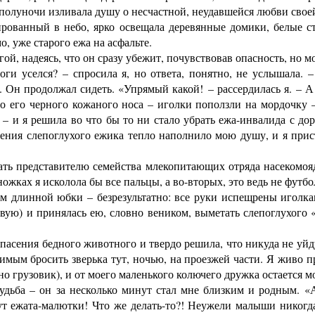
о полуночи изливала душу о несчастной, неудавшейся любви свое
ванный в небо, ярко освещала деревянные домики, белые ст
, уже старого ежа на асфальте.
, надеясь, что он сразу убежит, почувствовав опасность, но м
и уселся? – спросила я, но ответа, понятно, не услышала. –
о. Он продолжал сидеть. «Упрямый какой! – рассердилась я. – 
 до его черного кожаного носа – иголки поползли на мордочку 
» – и я решила во что бы то ни стало убрать ежа-инвалида с д
ения слепоглухого ежика тепло наполнило мою душу, и я прис
 представителю семейства млекопитающих отряда насекомояд
ожках я исколола бы все пальцы, а во-вторых, это ведь не футб
 длинной юбки – безрезультатно: все руки испещрены иголками
вую) и принялась ею, словно веником, выметать слепоглухого «
асения бедного животного и твердо решила, что никуда не уйду
мым бросить зверька тут, ночью, на проезжей части. Я живо п
о грузовик), и от моего маленького колючего дружка остается мо
удьба – он за несколько минут стал мне близким и родным. «
ут ежата-малютки! Что же делать-то?! Неужели малыши никогда