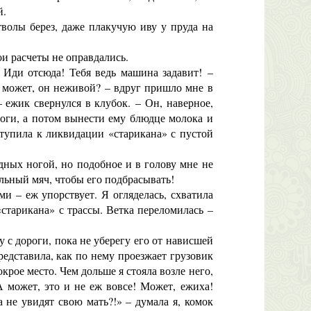
й.
волы берез, даже плакучую иву у пруда на
ои расчеты не оправдались.
 Иди отсюда! Тебя ведь машина задавит! –
А может, он неживой? – вдруг пришло мне в
– ежик свернулся в клубок. – Он, наверное,
ороги, а потом вынести ему блюдце молока и
тупила к ликвидации «старикана» с пустой
ных ногой, но подобное и в голову мне не
ольный мяч, чтобы его подбрасывать!
 – еж упорствует. Я огляделась, схватила
старикана» с трассы. Ветка переломилась –
 с дороги, пока не уберегу его от нависшей
редставила, как по нему проезжает грузовик
крое место. Чем дольше я стояла возле него,
А может, это и не еж вовсе! Может, ежиха!
 не увидят свою мать?!» – думала я, комок