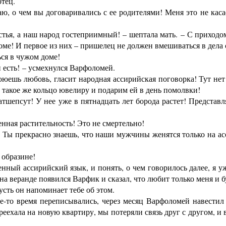
тец.
 о чем вы договаривались с ее родителями! Меня это не касает
тья, а наш народ гостеприимный! – шептала мать. – С приходом 
ме! И первое из них – пришелец не должен вмешиваться в дела 
ся в чужом доме!
есть! – усмехнулся Варфоломей.
оюешь любовь, гласит народная ассирийская поговорка! Тут нет
такое же кольцо ювелиру и подарим ей в день помолвки!
епсут! У нее уже в пятнадцать лет борода растет! Представля
ная растительность! Это не смертельно!
 Ты прекрасно знаешь, что наши мужчины женятся только на асс
 образине!
ный ассирийский язык, и понять, о чем говорилось далее, я уж
 на веранде появился Варфик и сказал, что любит только меня и
сть он напоминает тебе об этом.
то время переписывались, через месяц Варфоломей навестил
ереехала на новую квартиру, мы потеряли связь друг с другом, и 