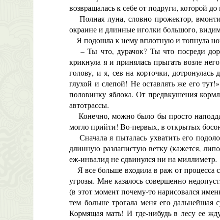
возвращалась к себе от подруги, которой д
Полная луна, словно прожектор, вмонтиро
окраине и длинные иголки большого, видимо
Я подошла к нему вплотную и топнула ногой
– Ты что, дурачок? Ты что посреди дорог
крикнула я и принялась прыгать возле нег
голову, и я, сев на корточки, дотронулась
глухой и слепой! Не оставлять же его тут!
половинку яблока. От предвкушения кормл
автотрассы.
Конечно, можно было бы просто наподдать
могло прийти! Во-первых, в открытых босон
Сначала я пыталась ухватить его подолом
длинную разлапистую ветку (кажется, липо
еж-инвалид не сдвинулся ни на миллиметр.
Я все больше входила в раж от процесса сп
угрозы. Мне казалось совершенно недопусти
(в этот момент почему-то нарисовался именн
тем больше трогала меня его дальнейшая с
Кормящая мать! И где-нибудь в лесу ее жд