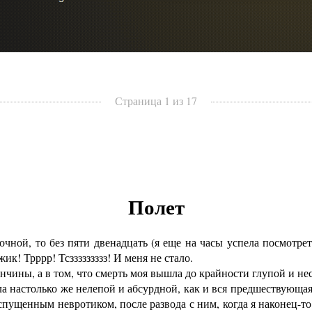
Страница 1 из 17
Полет
ой, то без пяти двенадцать (я еще на часы успела посмотреть
ик! Трррр! Тсззззззззз! И меня не стало.
чины, а в том, что смерть моя вышла до крайности глупой и не
 настолько же нелепой и абсурдной, как и вся предшествующая
пущенным невротиком, после развода с ним, когда я наконец-т