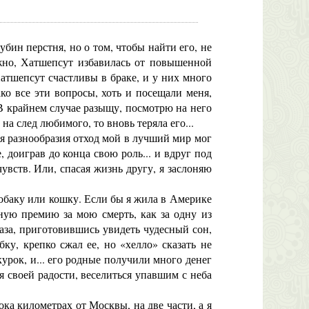
бин перстня, но о том, чтобы найти его, не
ожно, Хатшепсут избавилась от повышенной
Хатшепсут счастливы в браке, и у них много
ако все эти вопросы, хоть и посещали меня,
В крайнем случае разыщу, посмотрю на него
на след любимого, то вновь теряла его...
для разнообразия отход мой в лучший мир мог
 доиграв до конца свою роль... и вдруг под
увств. Или, спасая жизнь другу, я заслоняю
собаку или кошку. Если бы я жила в Америке
ную премию за мою смерть, как за одну из
лаза, приготовившись увидеть чудесный сон,
ку, крепко сжал ее, но «хелло» сказать не
урок, и... его родные получили много денег
ая своей радости, веселиться упавшим с неба
а километрах от Москвы, на две части, а я