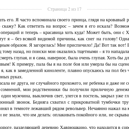
Страница 2 из 17
ь его. Я часто вспоминала своего принца, глядя на кровавый ру
о скажу? Как ответить на вопрос – зачем я его искала? Возм
 операций и теперь – красавица хоть куда! Может быть, они с 
тут я – без всякой видимой причины, как снег на голову! Одн
ым образом. Я загорелась! Мне приспичило! Да! Вот так вот! 
ц тому назад, но поиски мои оказались тщетными – я то нападала 
смерть глупая, и я сама, наверное, была очень глупая. Хоть бы 
ивым! К примеру, пала бы я на поле боя или умерла бы на сцене,
, как в замедленной киноленте, плавно опускаюсь на пол без ч
рных руках.
асала не друга, не случайного прохожего, не ребенка и даже не 
их сомнений, мои родственники бы получили приличную денеж
 один мужчина, выключив свет, улегся в постель, закрыл уже г
онный звонок. Бедняга схватил с прикроватной тумбочки труб
инял в темноте лежавший рядом револьвер. Нечаянно нажал на к
и не знали, что им делать: оплакивать покойного или, не скрыв
роге, разделяющей деревню Хаврюшкино, что находится в сорок