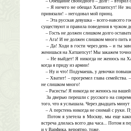
– Обещание свободного – долг! – вторил о
– Я ничего не обещал Хатшепсут! Не знаю,
привязали! – негодовал мой принц.
– Эта русская девушка – всего-навсего гос
существуют и правила поведения в чужом до
– Гость не должен слишком долго оставать
– Ага! И не должен слишком много пить и 
– Да! Ходи в гости через день – и ты зав
женишься на Хатшепсут! Мы закажем точно 
– Не выйдет! Я никогда не женюсь на Хатш
когда я приду из армии!
– Ну и что! Подумаешь, у девочки повышен
– Хватит! – прогремел глава семейства. –
не слишком много!
– Расисты! Я никогда не женюсь на вашей
За дверью перешли с русского на современ
того, что я услышала. Через двадцать минут
– А перстень никогда не снимай с руки. Пу
Потом я улетела в Москву, мы еще какое-
встреча длилась всего два часа... Потом я п
и у Варфика, вероятно, тоже.