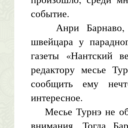
событие.
Анри Барнаво, ис
швейцара у парадног
газеты «Нантский ве
редактору месье Тур
сообщить ему неч
интересное.
Месье Турнэ не обра
внимания. Тогда Ба