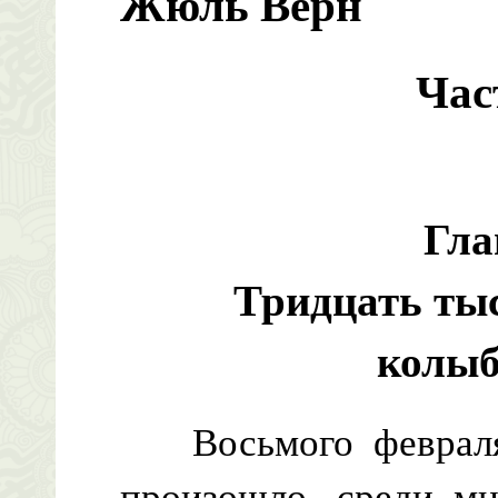
Жюль Верн
Час
Гла
Тридцать ты
колы
Восьмого февраля 
произошло, среди мн