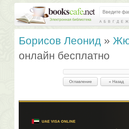
Электронная библиотека
А
Б
В
Г
Д
Е
Ж
Борисов Леонид
»
Жю
онлайн бесплатно
Оглавление
« Назад