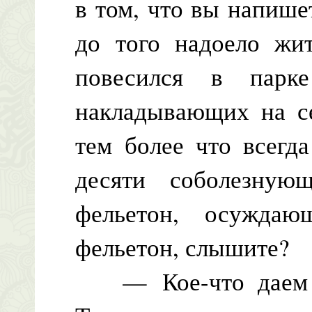
в том, что вы напише
до того надоело жит
повесился в парк
накладывающих на се
тем более что всегд
десяти соболезную
фельетон, осуждаю
фельетон, слышите?
— Кое-что даем п