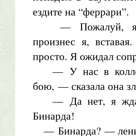
ездите на “феррари”.
— Пожалуй, я не
произнес я, вставая
просто. Я ожидал соп
— У нас в коллед
бою, — сказала она зл
— Да нет, я ждал
Бинарда!
— Бинарда? — ленив