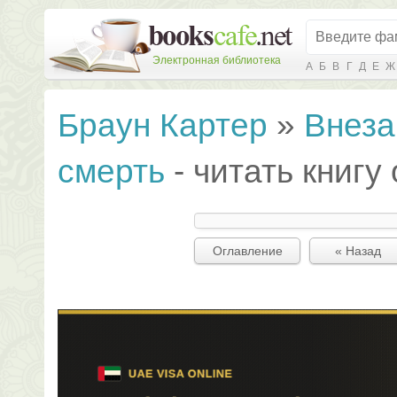
Электронная библиотека
А
Б
В
Г
Д
Е
Ж
Браун Картер
»
Внеза
смерть
- читать книгу
Оглавление
« Назад