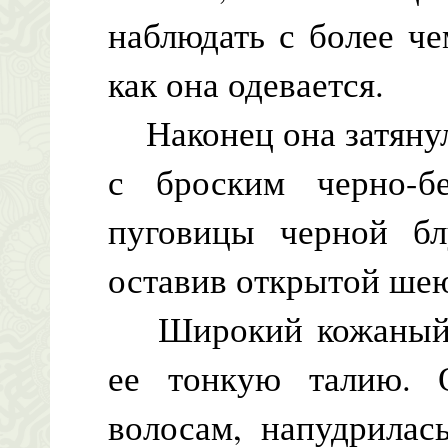
наблюдать с более ч
как она одевается.
Наконец она затянул
с броским черно-бе
пуговицы черной б
оставив открытой ше
Широкий кожаный п
ее тонкую талию. 
волосам, напудрилас