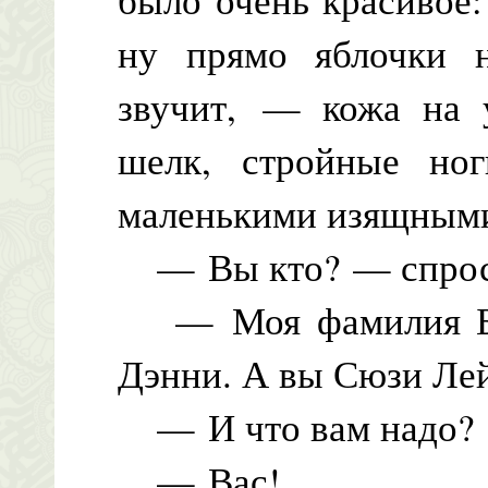
ну прямо яблочки н
звучит, — кожа на у
шелк, стройные но
маленькими изящными
— Вы кто? — спроси
— Моя фамилия Бой
Дэнни. А вы Сюзи Лей
— И что вам надо?
— Вас!