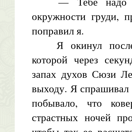
— Тебе надо бы
окружности груди, п
поправил я.
Я окинул последн
которой через секун
запах духов Сюзи Ле
выходу. Я спрашивал 
побывало, что кове
страстных ночей про
чтобы так ее расшат