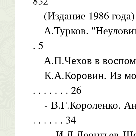
832
(Издание 1986 года)
А.Турков. "Неуловимый" Че
. 5
А.П.Чехов в воспом
К.А.Коровин. Из моих
. . . . . . . 26
- В.Г.Короленко. Антон
. . . . . . 34
И.Л.Леонтьев-Щег