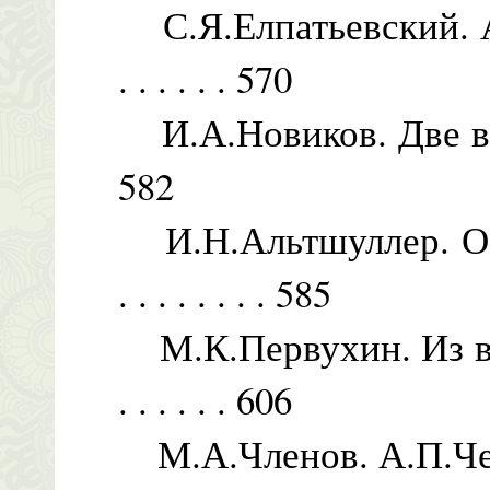
С.Я.Елпатьевский. Ан
. . . . . . 570
И.А.Новиков. Две встречи .
582
И.Н.Альтшуллер. О Ч
. . . . . . . . 585
М.К.Первухин. Из вос
. . . . . . 606
М.А.Членов. А.П.Чех