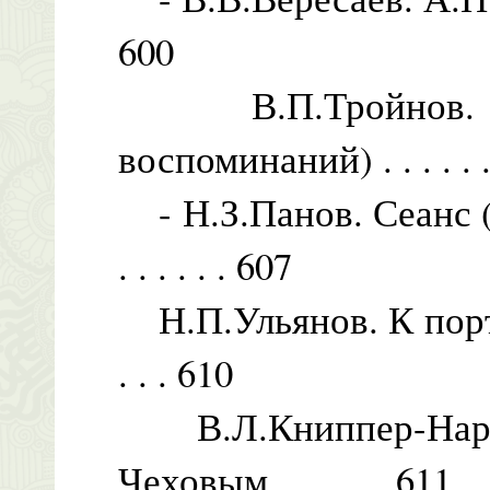
600
В.П.Тройнов. В
воспоминаний) . . . . . .
- Н.З.Панов. Сеанс (К
. . . . . . 607
Н.П.Ульянов. К портрету
. . . 610
В.Л.Книппер-Нардо
Чеховым . . . . . . 611