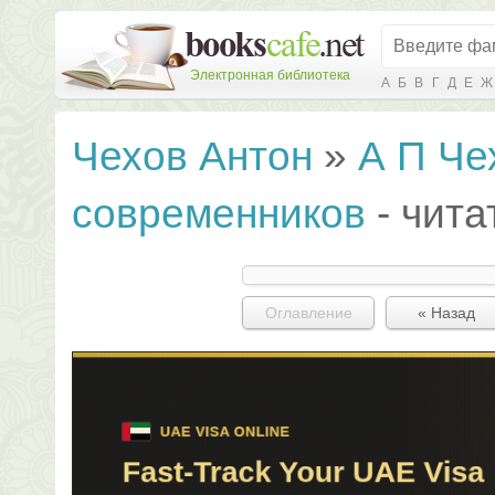
Электронная библиотека
А
Б
В
Г
Д
Е
Ж
Чехов Антон
»
А П Че
современников
- чита
Оглавление
« Назад