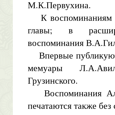
М.К.Первухина.
К воспоминаниям С
главы; в расши
воспоминания В.А.Гил
Впервые публикуютс
мемуары Л.А.Ави
Грузинского.
Воспоминания Ал.П
печатаются также без