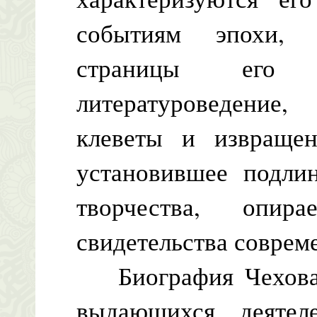
событиям эпохи, 
страницы его б
литературоведение
клеветы и извраще
установившее подли
творчества, опи
свидетельства соврем
Биография Чехова 
выдающихся деятел