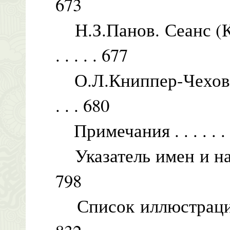
673
Н.З.Панов. Сеанс (К п
. . . . . 677
О.Л.Книппер-Чехова. О А
. . . 680
Примечания . . . . . . . . . 
Указатель имен и названий 
798
Список иллюстраций . . . .