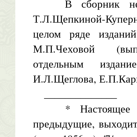
В сборник не в
Т.Л.Щепкиной-Купер
целом ряде изданий
М.П.Чеховой (вып
отдельным издан
И.Л.Щеглова, Е.П.Кар
______________
* Настоящее изд
предыдущие, выходит