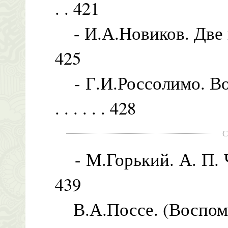
. . 421
- И.А.Новиков. Две встречи
425
- Г.И.Россолимо. Восп
. . . . . . 428
С
- М.Горький. А. П. Чехов .
439
В.А.Поссе. (Воспоминани