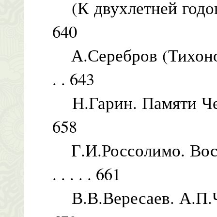
(К двухлетней годовщ
640
А.Серебров (Тихонов). О 
. . 643
Н.Гарин. Памяти Чехова . .
658
Г.И.Россолимо. Воспом
. . . . . 661
В.В.Вересаев. А.П.Чехов . 