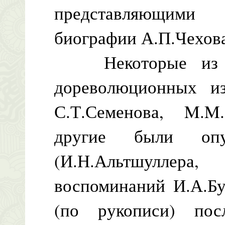
представляющими
биографии А.П.Чехов
Некоторые из ни
дореволюционных из
С.Т.Семенова, M.M.К
другие были опу
(И.Н.Альтшуллер
воспоминаний И.А.Бу
(по рукописи) пос