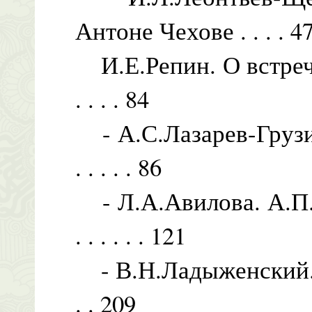
Антоне Чехове . . . . 4
И.Е.Репин. О встречах 
. . . . 84
- А.С.Лазарев-Грузинск
. . . . . 86
- Л.А.Авилова. А.П.Чех
. . . . . . 121
- В.Н.Ладыженский. В суме
. . 209