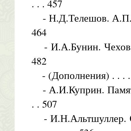
. . . 457
- Н.Д.Телешов. А.П.Чехов .
464
- И.А.Бунин. Чехов . . . .
482
- (Дополнения) . . . . . . .
- А.И.Куприн. Памяти Чехо
. . 507
- И.Н.Альтшуллер. О