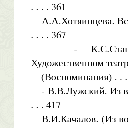
. . . . 361
А.А.Хотяинцева. Встреч
. . . . 367
- К.С.Станисл
Художественном теат
(Воспоминания) . . . . . 
- В.В.Лужский. Из воспом
. . . 417
В.И.Качалов. (Из воспоми