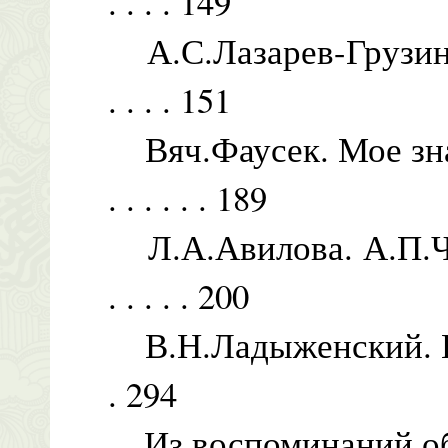
. . . . 149
А.С.Лазарев-Грузинский
. . . . 151
Вяч.Фаусек. Мое знак
. . . . . . 189
Л.А.Авилова. А.П.Чехов
. . . . . 200
В.Н.Ладыженский. В сумерк
. 294
Из воспоминаний об А.П