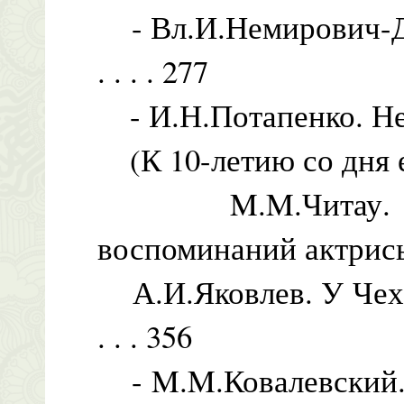
- Вл.И.Немирович-Данчен
. . . . 277
- И.Н.Потапенко. Не
(К 10-летию со дня его
M.M.Читау. Пр
воспоминаний актрисы) 
А.И.Яковлев. У Чехова в
. . . 356
- M.M.Ковалевский. Об А