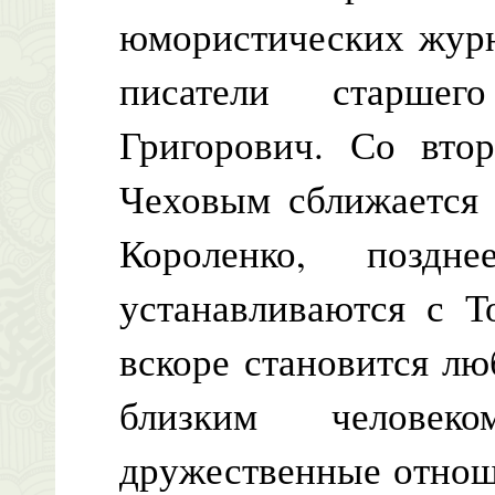
юмористических журн
писатели старше
Григорович. Со вто
Чеховым сближается 
Короленко, поздн
устанавливаются с Т
вскоре становится л
близким челове
дружественные отнош