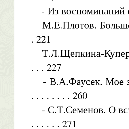
- Из воспоминаний об А
M.E.Плотов. Большое сердц
. 221
Т.Л.Щепкина-Куперник. О
. . . 227
- В.А.Фаусек. Мое з
. . . . . . . . 260
- С.Т.Семенов. О встре
. . . . . . 271