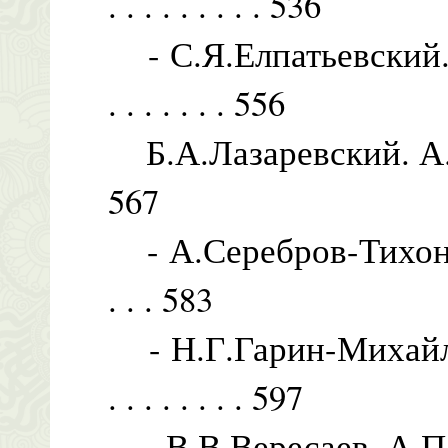
. . . . . . . . . 536
- С.Я.Елпатьевский. 
. . . . . . . 556
Б.А.Лазаревский. А.П.Чехов
567
- А.Серебров-Тихонов. О 
. . . 583
- Н.Г.Гарин-Михайлов
. . . . . . . . 597
- В.В.Вересаев. А.П.Чехов .