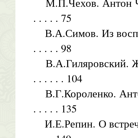
М.П.Чехов. Антон Чехов
. . . . . 75
В.А.Симов. Из воспомин
. . . . . 98
В.А.Гиляровский. Жиз
. . . . . . 104
В.Г.Короленко. Антон П
. . . . . 135
И.Е.Репин. О встречах 