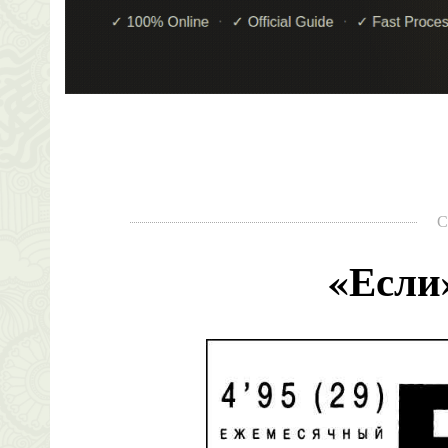
С
«Если