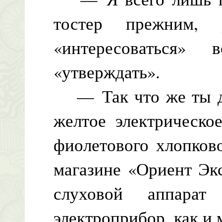
тостер прежним,
«интересоваться
«утверждать».
— Так что же ты д
желтое электрическо
фиолетового хлопков
магазине «Ориент Эк
слуховой аппара
электроприбор, как и