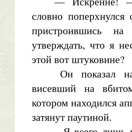
— Искренне! — пы
словно поперхнулся 
пристроившись на
утверждать, что я н
этой вот штуковине?
Он показал на ст
висевший на вбито
котором находился апп
затянут паутиной.
— Я всего лишь по