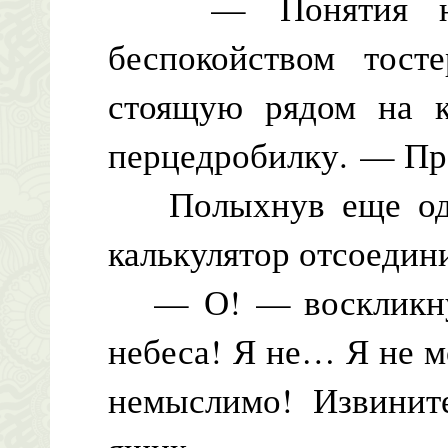
— Понятия не 
беспокойством тост
стоящую рядом на к
перцедробилку. — Пр
Полыхнув еще одн
калькулятор отсоедини
— О! — воскликнул
небеса! Я не… Я не 
немыслимо! Извинит