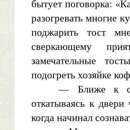
бытует поговорка: «К
разогревать многие к
поджарить тост м
сверкающему прия
замечательные тост
подогреть хозяйке коф
— Ближе к сути
откатываясь к двери 
когда начинал сознават