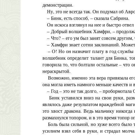
демонстрации.
Ну, это не всегда так. Он подумал об Аврор
– Бинк, есть способ, – сказала Сабрина.
Он искоса взглянул на нее и быстро отвел 
– Добрый волшебник Хамфри, – продолжал
– Что? – его ум был занят совсем другим, 
– Хамфри знает сотни заклинаний. Может быт
– О! Но он назначит плату в год службы за
волшебник определит талант для Бинка, тог
говорила то, что болтали остальные – что 
нераскрытой.
Возможно, именно эта вера привязала его
она могла иметь намного меньше качеств и вс
– Год – это не так долго, – пробормотала 
Бинк уставился вниз на свои руки, размы
являлось даже результатом враждебной маги
это хвост дракона. Ведь мальчику никогда 
размахнулся топором, и в это время топор 
Боль была сильной, но хуже всего было то
усилием взял себя в руки, и страдал молч