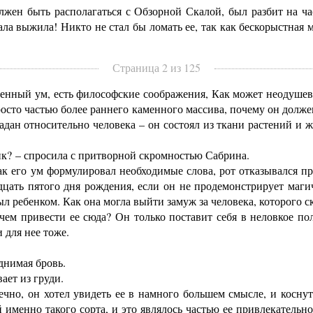
ен быть располагаться с Обзорной Скалой, был разбит на час
ла выжила! Никто не стал бы ломать ее, так как бескорыстная м
Страница 2 из 125
енный ум, есть философские соображения, Как может неодушевл
сто частью более раннего каменного массива, почему он долже
адан относительно человека – он состоял из ткани растений и 
к? – спросила с притворной скромностью Сабрина.
к его ум формулировал необходимые слова, рот отказывался про
дцать пятого дня рождения, если он не продемонстрирует маг
ыл ребенком. Как она могла выйти замуж за человека, которого 
м привести ее сюда? Он только поставит себя в неловкое по
 для нее тоже.
днимая бровь.
ает из груди.
о, он хотел увидеть ее в намного большем смысле, и коснуть
именно такого сорта, и это являлось частью ее привлекательн