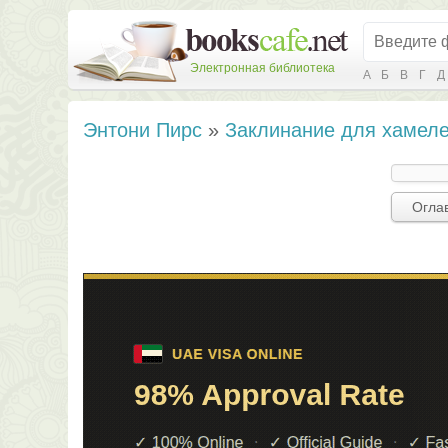
Электронная библиотека
А
Б
В
Г
Д
Энтони Пирс
»
Заклинание для хамел
Огла