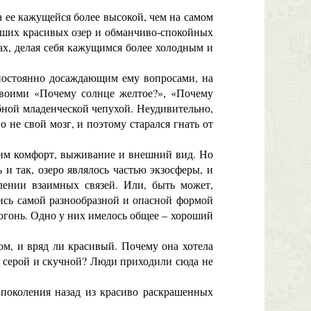
 ее кажущейся более высокой, чем на самом
льших красивых озер и обманчиво-спокойных
ах, делая себя кажущимся более холодным и
постоянно досаждающим ему вопросами, на
 своими «Почему солнце желтое?», «Почему
бной младенческой чепухой. Неудивительно,
 не свой мозг, и поэтому старался гнать от
 им комфорт, выживание и внешний вид. Но
 и так, озеро являлось частью экзосферы, и
лении взаимных связей. Или, быть может,
ись самой разнообразной и опасной формой
 огонь. Одно у них имелось общее – хороший
, и вряд ли красивый. Почему она хотела
ся серой и скучной? Люди приходили сюда не
поколения назад из красиво раскрашенных