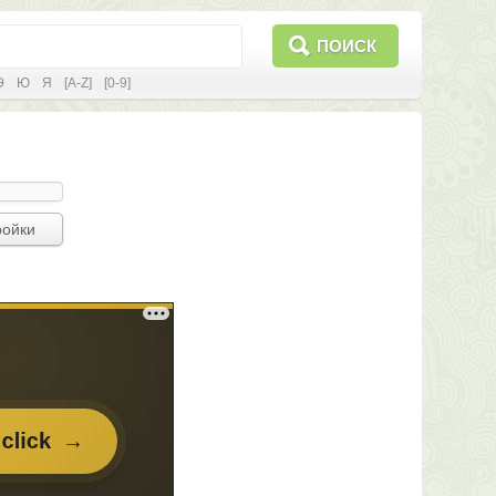
ПОИСК
Э
Ю
Я
[A-Z]
[0-9]
ройки