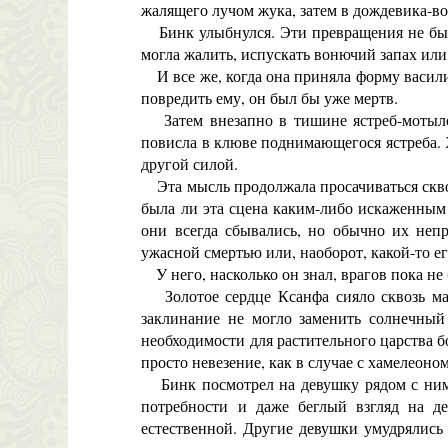
жалящего лучом жука, затем в дождевика-во
Бинк улыбнулся. Эти превращения не был
могла жалить, испускать вонючий запах ил
И все же, когда она приняла форму василис
повредить ему, он был бы уже мертв.
Затем внезапно в тишине ястреб-мотылек
повисла в клюве поднимающегося ястреба. 
другой силой.
Эта мысль продолжала просачиваться сквоз
была ли эта сцена каким-либо искаженным
они всегда сбывались, но обычно их неп
ужасной смертью или, наоборот, какой-то ег
У него, насколько он знал, врагов пока не
Золотое сердце Ксанфа сияло сквозь маг
заклинание не могло заменить солнечный 
необходимости для растительного царства б
просто невезение, как в случае с хамелеоном
Бинк посмотрел на девушку рядом с ним, 
потребности и даже беглый взгляд на де
естественной. Другие девушки умудрялись