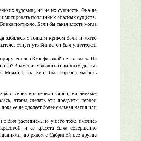
ьких чудовищ, но не их сущность. Она не
бы имитировать подлинных опасных существ.
Бинка поутихло. Если бы такая злость могла
а забилась с тонким криком боли и мягко
Пытаясь отпугнуть Бинка, он был уничтожен
прирученного Ксанфа такой не являлась. Не
 его? Знамения являлись серьезным делом,
о. Может быть, Бинк был обречен умереть
адали своей волшебной силой, но никакое
алась, чтобы сделать эти предметы первой
пока ее не одолеет более сильная магия или
не был растением, но у него тоже имелись
 красивой, и ее красота была совершенно
инаниями, но рядом с Сабриной все другие