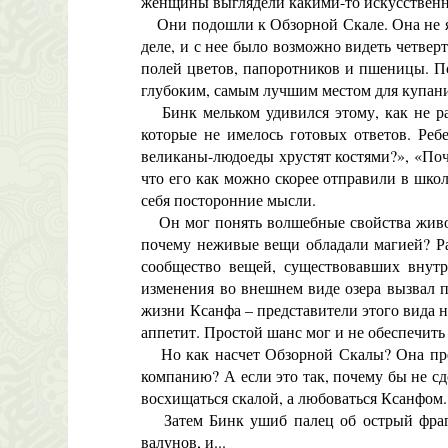
женщины выглядели какими-то искусственн
Они подошли к Обзорной Скале. Она не явл
деле, и с нее было возможно видеть четве
полей цветов, папоротников и пшеницы. По
глубоким, самым лучшим местом для купан
Бинк мельком удивился этому, как не ра
которые не имелось готовых ответов. Реб
великаны-людоеды хрустят костями?», «Поч
что его как можно скорее отправили в школ
себя посторонние мысли.
Он мог понять волшебные свойства животн
почему неживые вещи обладали магией? Разв
сообщество вещей, существовавших внутр
изменения во внешнем виде озера вызвал 
жизни Ксанфа – представители этого вида н
аппетит. Простой шанс мог и не обеспечить
Но как насчет Обзорной Скалы? Она пред
компанию? А если это так, почему бы не сд
восхищаться скалой, а любоваться Ксанфом.
Затем Бинк ушиб палец об острый фрагме
валунов, и...