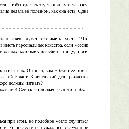
ти, чтобы сделать эту тропинку и террасу,
агия делала ее полезной, как она есть. Одна
енная вещь думать или иметь чувства? Что
н иметь персональные качества, если массив
животных, которые употребил в пищу, и все-
изнести их. Он знал, каким будет ее ответ.
ический талант. Критический день рождения
скоро должны изгнать?
ложение! Сейчас он должен был что-нибудь
ся при этом, но подобное могло случиться
ости. Ее прелести не нуждались в случайной