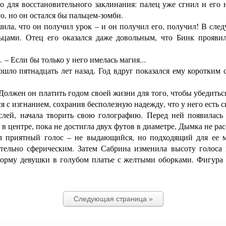
 для восстановительного заклинания: палец уже сгнил и его н
о, но он остался бы пальцем-зомби.
ла, что он получил урок – и он получил его, получил! В след
льцами. Отец его оказался даже довольным, что Бинк прояв
– Если бы только у него имелась магия...
шло пятнадцать лет назад. Год вдруг показался ему коротким 
олжен он платить годом своей жизни для того, чтобы убедить
 с изгнанием, сохранив бесполезную надежду, что у него есть 
й, начала творить свою голографию. Перед ней появилась 
 в центре, пока не достигла двух футов в диаметре, Дымка не ра
 приятный голос – не выдающийся, но подходящий для ее ма
ительно сферическим. Затем Сабрина изменила высоту голос
форму девушки в голубом платье с желтыми оборками. Фигура 
Следующая страница »