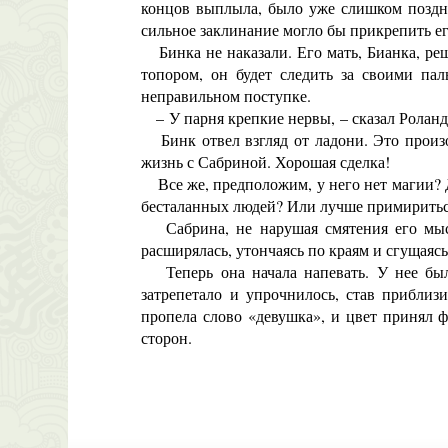
концов выплыла, было уже слишком поздно
сильное заклинание могло бы прикрепить ег
Бинка не наказали. Его мать, Бианка, реши
топором, он будет следить за своими па
неправильном поступке.
– У парня крепкие нервы, – сказал Роланд. 
Бинк отвел взгляд от ладони. Это произо
жизнь с Сабриной. Хорошая сделка!
Все же, предположим, у него нет магии? Д
бесталанных людей? Или лучше примириться
Сабрина, не нарушая смятения его мысле
расширялась, утончаясь по краям и сгущаясь
Теперь она начала напевать. У нее был
затрепетало и упрочнилось, став приблиз
пропела слово «девушка», и цвет принял 
сторон.