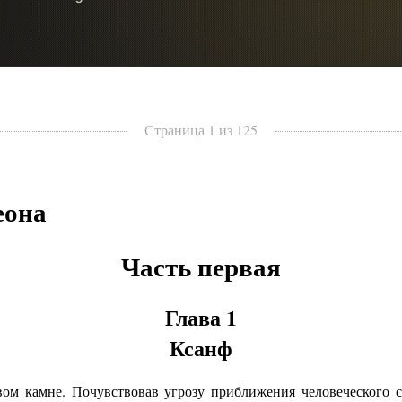
Страница 1 из 125
еона
Часть первая
Глава 1
Ксанф
 камне. Почувствовав угрозу приближения человеческого су