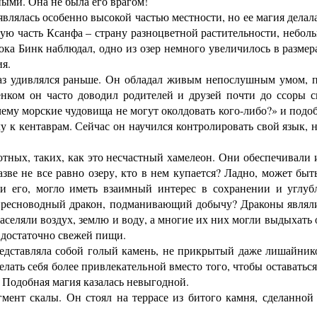
ыми. Она не была его врагом!
ялась особенно высокой частью местности, но ее магия делала
ртую часть Ксанфа – страну разноцветной растительности, небо
ка Бинк наблюдал, одно из озер немного увеличилось в размер
ия.
з удивлялся раньше. Он обладал живым непослушным умом, 
енком он часто доводил родителей и друзей почти до ссоры
ему морские чудовища не могут околдовать кого-либо?» и подо
у к кентаврам. Сейчас он научился контролировать свой язык, но
ых, таких, как это несчастный хамелеон. Они обеспечивали
е не все равно озеру, кто в нем купается? Ладно, может быть
и его, могло иметь взаимный интерес в сохранении и углуб
пресноводный дракон, подманивающий добычу? Драконы являл
аселяли воздух, землю и воду, а многие их них могли выдыхать
 достаточно свежей пищи.
ставляла собой голый камень, не прикрытый даже лишайником
елать себя более привлекательной вместо того, чтобы оставать
 Подобная магия казалась невыгодной.
нт скалы. Он стоял на террасе из битого камня, сделанной 