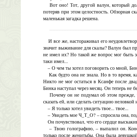
Вот оно! Тот, другой валун, который долж
потеряв при этом целостность. Обзорная ска
маленькая загадка решена.
И все же, настораживал его неудовлетвор
значит выживание для скалы? Валун был про
не имел их? Но такой же вопрос мог быть з
таки имел...
– О чем ты хотел поговорить со мной, Бин
Как будто она не знала. Но в то время, ка
Никто не мог остаться в Ксанфе после два
Бинка наступал через месяц. Он теперь не б
Почему он не подумал об этом прежде, че
сказать ей, или сделать ситуацию неловкой и
– Я только хотел увидеть твое... твое...
– Увидеть мое Ч_Т_О? – спросила она, по
Он почувствовал, что его сердце выскакив
– Твою голографию, – выпалил он. Конечн
только после женитьбы. Она была девушкой 