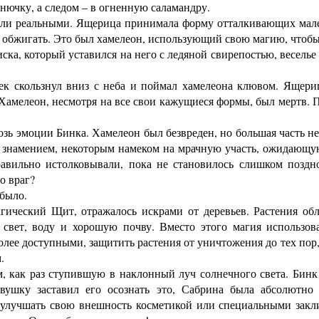
нючку, а следом – в огненную саламандру.
и реальными. Ящерица принимала форму отталкивающих мален
и обжигать. Это был хамелеон, использующий свою магию, что
ка, который уставился на него с ледяной свирепостью, веселье 
 скользнул вниз с неба и поймал хамелеона клювом. Ящериц
Хамелеон, несмотря на все свои кажущиеся формы, был мертв. 
ь эмоции Бинка. Хамелеон был безвреден, но большая часть не
 знамением, некоторым намеком на мрачную участь, ожидающую
равильно истолковывали, пока не становилось слишком поздн
о враг?
 было.
ический Щит, отражалось искрами от деревьев. Растения обл
свет, воду и хорошую почву. Вместо этого магия использов
олее доступными, защитить растения от уничтожения до тех пор, 
.
как раз ступившую в наклонный луч солнечного света. Бинк 
вушку заставил его осознать это, Сабрина была абсолютно
 улучшать свою внешность косметикой или специальными закл