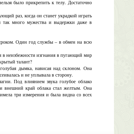
ельзя было прикрепить к телу. Достаточно
ующий раз, когда он станет украдкой играть
ил так много мужества и выдержки даже в
сроком. Один год службы – в обмен на всю
ся в неизбежности изгнания в пугающий мир
скрытый талант?
голубая дымка, нависая над склоном. Она
ссеивалась и не уплывала в сторону.
гии. Под влиянием звука голубое облако
а и внешний край облака стал желтым. Она
имела три измерения и была видна со всех