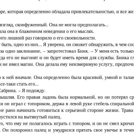
е, которая определенно обладала привлекательностью, и все же.
взгляд, сконфуженный. Она не могла предполагать...
а она в блаженном неведении о его мыслях.
что лишний раз говорило о его своевольности.
ь, одно из них... Я уверена, он сможет обнаружить, в чем сост
 одно заклинание, – запротестовал Бинк. – У меня есть только 
да его не выгонят и он будет иметь время для службы. Бинка г
он не имел магии. Она делала ему неизмеримую услугу, предпочит
 к ней вначале. Она определенно была красивой, умной и тала
е-таки стать его...
Сабрина. – Я подожду.
шляя. Его правая ладонь была нормальной, но он потерял сре
и он играл с топориком, держа в левой руке стебель спиральной
не рано начинать готовиться к серьезной стороне жизни. Трава 
опустился на вытянутый палец.
, что ему не полагалось играть с топором, и он не смел крича
а. Он похоронил палец и умудрился прятать свое увечье в тече