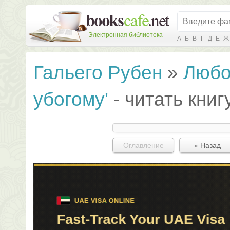
Электронная библиотека
А
Б
В
Г
Д
Е
Ж
Гальего Рубен
»
Любо
убогому'
- читать кни
Оглавление
« Назад