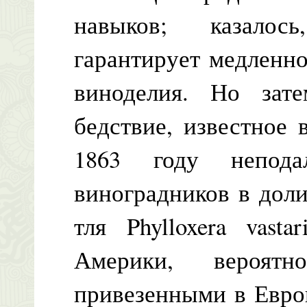
навыков; казалос
гарантирует медленн
виноделия. Но зат
бедствие, известное 
1863 году непод
виноградников в дол
тля Phylloxera vast
Америки, вероят
привезенными в Евро