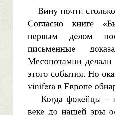
Вину почти столько 
Согласно книге «Б
первым делом пос
письменные доказ
Месопотамии делали 
этого события. Но ок
vinifera в Европе обн
Когда фокейцы – гр
веке до нашей эры о