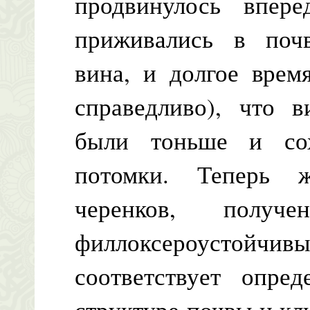
продвинулось впер
приживались в поч
вина, и долгое врем
справедливо), что 
были тоньше и со
потомки. Теперь 
черенков, получ
филлоксероустойч
соответствует опред
структуре почвы и кл