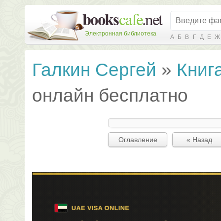
Электронная библиотека
А
Б
В
Г
Д
Е
Ж
Галкин Сергей
»
Книг
онлайн бесплатно
Оглавление
« Назад