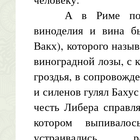
А в Риме покров
виноделия и вина б
Вакх), которого назы
виноградной лозы, с 
гроздья, в сопровож
и силенов гулял Бахус
честь Либера справл
котором выпивало
устраивались р