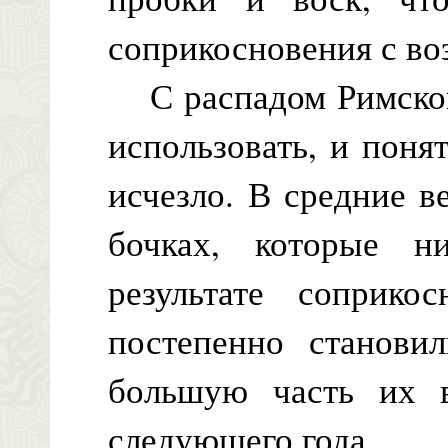
соприкосновения с во
С распадом Римской
использовать, и поня
исчезло. В средние в
бочках, которые н
результате соприко
постепенно станови
большую часть их 
следующего года.