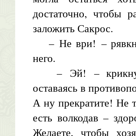
достаточно, чтобы р
заложить Сакрос.
– Не ври! – рявкну
него.
– Эй! – крикнула
оставаясь в противопо
А ну прекратите! Не т
есть волкодав – здо
Желаете, чтобы хоз