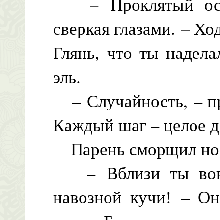
– Проклятый осел
сверкая глазами. – Хо
Глянь, что ты надел
эль.
– Случайность, – пр
Каждый шаг – целое д
Парень сморщил но
– Вблизи ты воня
навозной кучи! – Он