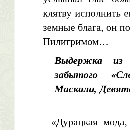
клятву исполнить е
земные блага, он п
Пилигримом…
Выдержка из 
забытого «Сл
Маскали, Девят
«Дурацкая мода, –