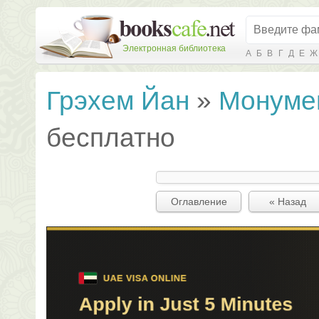
Электронная библиотека
А
Б
В
Г
Д
Е
Ж
Грэхем Йан
»
Монуме
бесплатно
Оглавление
« Назад