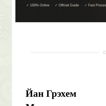
С
Йан Грэхем