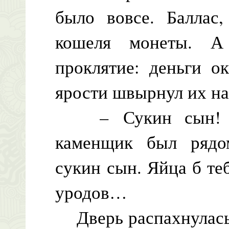
было вовсе. Баллас
кошеля монеты. А
проклятие: деньги о
ярости швырнул их на
– Сукин сын! – р
каменщик был ряд
сукин сын. Яйца б те
уродов…
Дверь распахнулась 