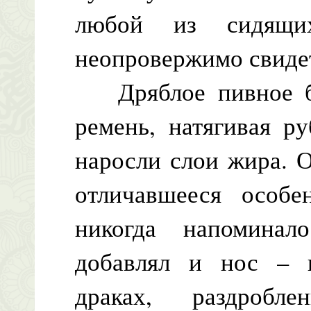
любой из сидящ
неопровержимо свидет
Дряблое пивное бр
ремень, натягивая р
наросли слои жира. О
отличавшееся особе
никогда напоминал
добавлял и нос – 
драках, раздробл