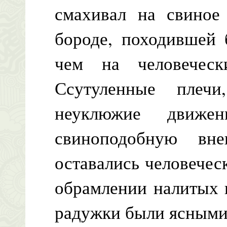
смахивал на свиное
бороде, походившей 
чем на человечес
Ссутуленные плечи
неуклюжие движен
свиноподобную вн
оставались человечес
обрамлении налитых 
радужки были ясными