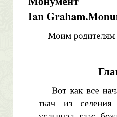
Монумент
Ian Graham.Monu
Моим родителям
Гла
Вот как все нача
ткач из селения
услышал глас бож