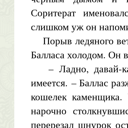
Соритерат именовал
слишком уж он напо
Порыв ледяного ветр
Балласа холодом. Он в
– Ладно, давай-ка 
имеется. – Баллас раз
кошелек каменщика. 
нарочно столкнувши
перерезал шнурок ос