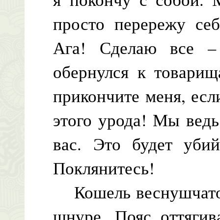
просто перережу себ
Ага! Сделаю все 
обернулся к товарищ
прикончите меня, есл
этого урода! Мы ведь
вас. Это будет уби
Поклянитесь!
Кошель веснушчатог
шнуре. Пояс оттягив