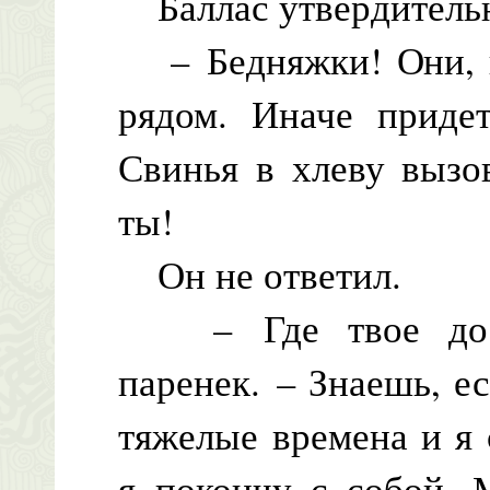
Баллас утвердительн
– Бедняжки! Они, на
рядом. Иначе придет
Свинья в хлеву вызо
ты!
Он не ответил.
– Где твое досто
паренек. – Знаешь, е
тяжелые времена и я 
я покончу с собой.