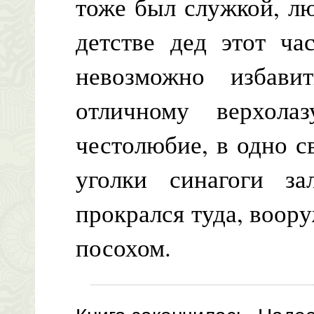
тоже был служкой, лю
детстве дед этот ча
невозможно избав
отличному верхола
честолюбие, в одно св
уголки синагоги за
прокрался туда, воор
посохом.