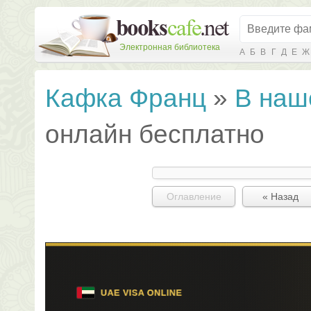
Электронная библиотека
А
Б
В
Г
Д
Е
Ж
Кафка Франц
»
В наш
онлайн бесплатно
Оглавление
« Назад