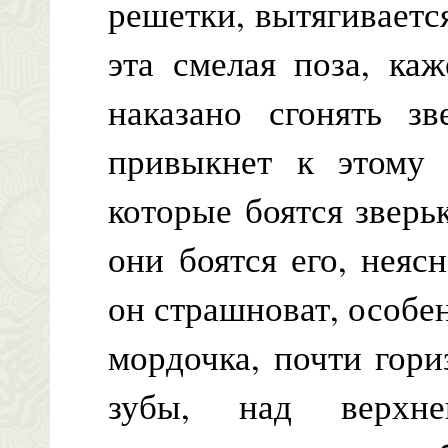
решетки, вытягиваетс
эта смелая поза, каж
наказано сгонять з
привыкнет к этому 
которые боятся зверь
они боятся его, неяс
он страшноват, особе
мордочка, почти гор
зубы, над верхн