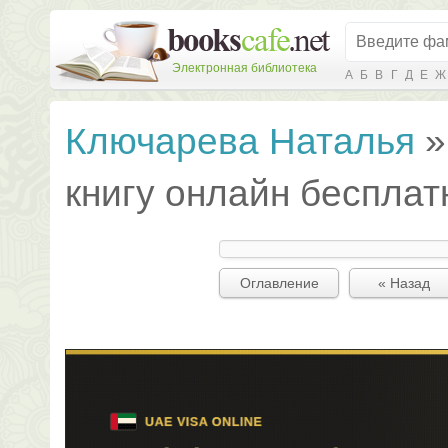
Электронная библиотека
А
Б
В
Г
Д
Е
Ж
Ключарева Наталья
книгу онлайн бесплат
Оглавление
« Назад