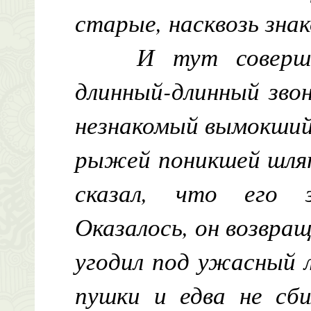
старые, насквозь зн
И тут соверше
длинный-длинный звон
незнакомый вымокший
рыжей поникшей шляп
сказал, что его 
Оказалось, он возвра
угодил под ужасный л
пушки и едва не сби