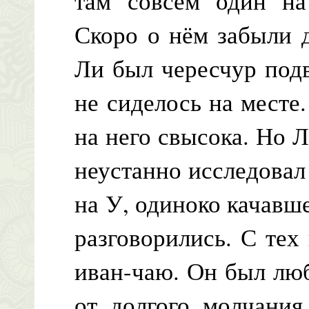
там совсем один на 
Скоро о нём забыли 
Ли был чересчур под
не сиделось на месте
на него свысока. Но 
неустанно исследовал
на У, одиноко качавш
разговорились. С тех
иван-чаю. Он был люб
от долгого молчания