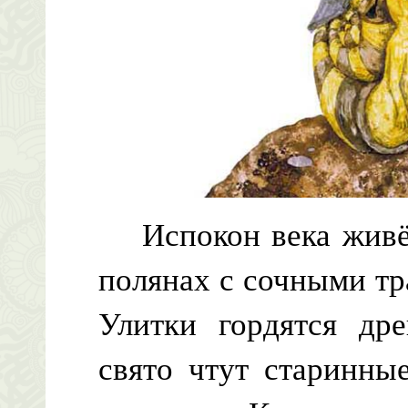
Испокон века живёт 
полянах с сочными тр
Улитки гордятся др
свято чтут старинны