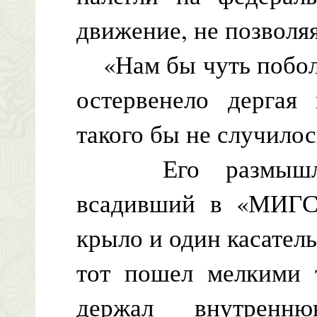
движение, не позволя
«Нам бы чуть поболь
остервенело дергая
такого бы не случило
Его размышлени
всадивший в «МИГС»
крыло и один касател
тот пошел мелкими 
держал внутренню