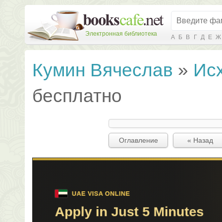
Электронная библиотека
А
Б
В
Г
Д
Е
Ж
Кумин Вячеслав
»
Ис
бесплатно
Оглавление
« Назад