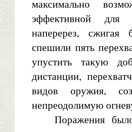
максимально возмо
эффективной для 
наперерез, сжигая 
спешили пять перехв
упустить такую до
дистанции, перехват
видов оружия, соз
непреодолимую огнев
Поражения было н