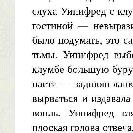
слуха Уинифред с кл
гостиной — невыраз
было подумать, это с
тьмы. Уинифред выб
клумбе большую буру
пасти — заднюю лапк
вырваться и издавал
вопль. Уинифред гл
плоская голова отвеч