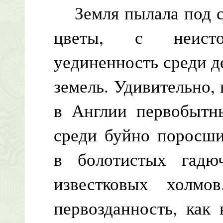
Земля пылала под со
цветы, с неист
уединенность среди д
земель. Удивительно,
в Англии первобытн
среди буйно поросши
в болотистых гадю
известковых холмо
первозданность, как 