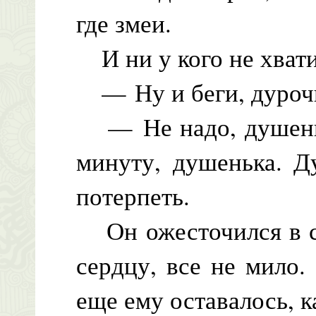
где змеи.
И ни у кого не хвати
— Ну и беги, дурочка
— Не надо, душеньк
минуту, душенька. Д
потерпеть.
Он ожесточился в св
сердцу, все не мило.
еще ему оставалось, к