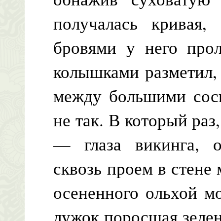
получалась кривая,
бровями у него про
колышками разметил,
между большими сосн
не так. В который раз
— глаза викинга, о
сквозь проем в стене 
осененного ольхой м
лужок поросшая зеле