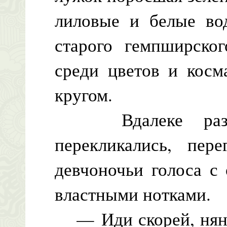
лиловые и белые во
старого гемпширско
среди цветов и косм
кругом.
Вдалеке раздава
перекликались, пер
девчоночьи голоса с 
властными нотками.
— Иди скорей, няня,