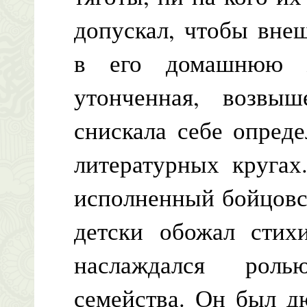
допускал, чтобы вне
в его домашнюю ж
утонченная, возвыш
снискала себе опред
литературных кругах
исполненный бойцовск
детски обожал стих
наслаждался роль
семейства. Он был д