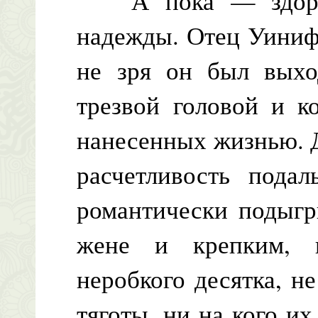
А пока — здоровь
надежды. Отец Уиниф
не зря он был выхо
трезвой головой и к
нанесенных жизнью. 
расчетливость подал
романтически подыгр
жене и крепким, 
неробкого десятка, н
тяготы, ни на кого их