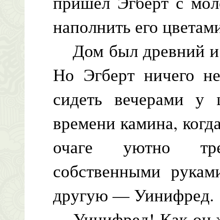
пришел Эгберт с мол
наполнить его цветам
Дом был древний и о
Но Эгберт ничего не
сидеть вечерами у 
времени камина, когда
очаге уютно тре
собственными рукам
другую — Уинифред.
Уинифред! Как он же