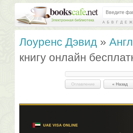
Электронная библиотека
А
Б
В
Г
Д
Е
Ж
Лоуренс Дэвид
»
Англ
книгу онлайн бесплат
Оглавление
« Назад