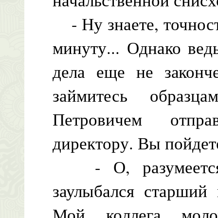
- Ну знаете, точност
минуту... Однако вед
дела еще не законч
займитесь образ
Петровичем отпра
директору. Вы пойдет
- О, разумеется,
заулыбался старший 
Мой коллега моло