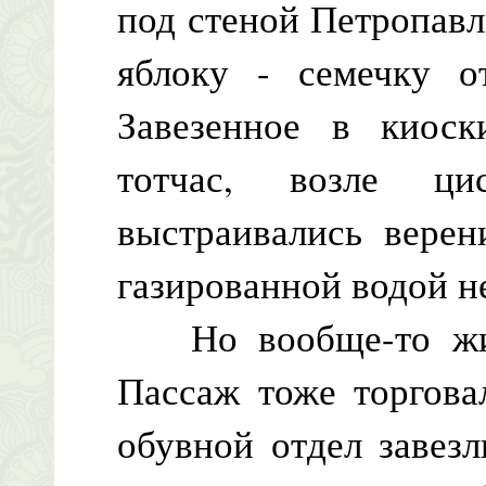
под стеной Петропавл
яблоку - семечку о
Завезенное в киоск
тотчас, возле ци
выстраивались вере
газированной водой н
Но вообще-то жиз
Пассаж тоже торгова
обувной отдел завез