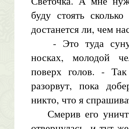
Светочка. А мне ну
буду стоять сколько
достанется ли, чем на
- Это туда сунут
носках, молодой че
поверх голов. - Так
разорвут, пока добе
никто, что я спрашива
Смерив его уничто
отвернулась, и тут ж