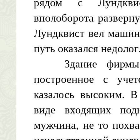
рядом с Лундквис
вполоборота разверн
Лундквист вел машин
путь оказался недолог
Здание фирмы бы
построенное с учет
казалось высоким. В
виде входящих под
мужчина, не то похва
начальственной снисх