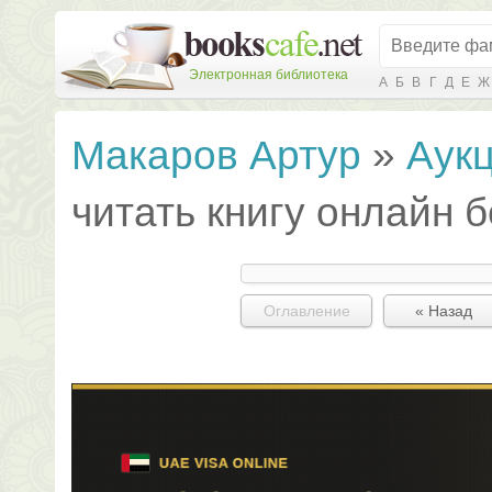
Электронная библиотека
А
Б
В
Г
Д
Е
Ж
Макаров Артур
»
Аукц
читать книгу онлайн 
Оглавление
« Назад