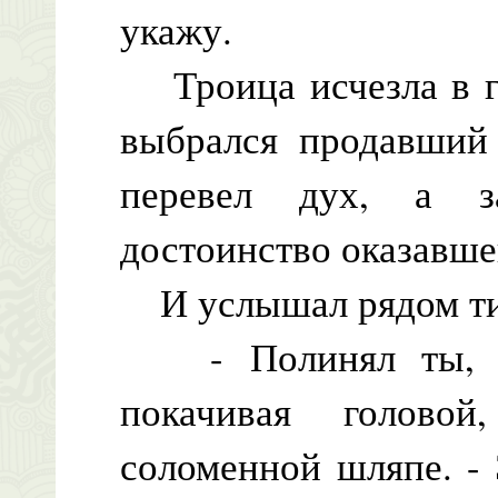
укажу.
Троица исчезла в гу
выбрался продавший 
перевел дух, а з
достоинство оказавше
И услышал рядом ти
- Полинял ты, Бор
покачивая голово
соломенной шляпе. -