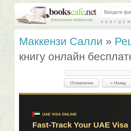
Электронная библиотека
А
Б
В
Г
Д
Е
Ж
Маккензи Салли
»
Ре
книгу онлайн бесплат
Оглавление
« Назад