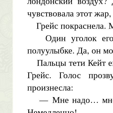
лондонский воздух? 
чувствовала этот жар,
Грейс покраснела. Мо
Один уголок его г
полуулыбке. Да, он мо
Пальцы тети Кейт ещ
Грейс. Голос прозв
произнесла:
— Мне надо… мне 
Немедленно!