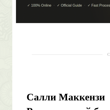
С
Салли Маккензи