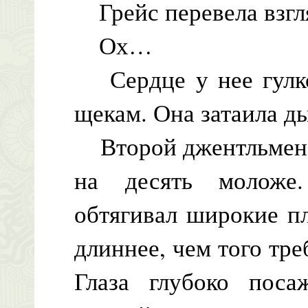
Грейс перевела взгля
Ох…
Сердце у нее гулко 
щекам. Она затаила д
Второй джентльмен б
на десять моложе
обтягивал широкие п
длиннее, чем того тре
Глаза глубоко поса