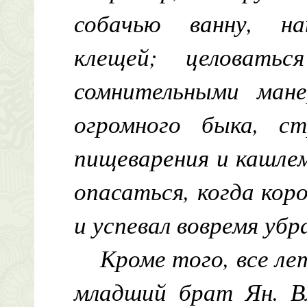
собачью ванну, н
клещей; целоватьс
сомнительными мане
огромного быка, с
пищеварения и кашлем
опасаться, когда кор
и успевал вовремя убр
Кроме того, все ле
младший брат Ян. В