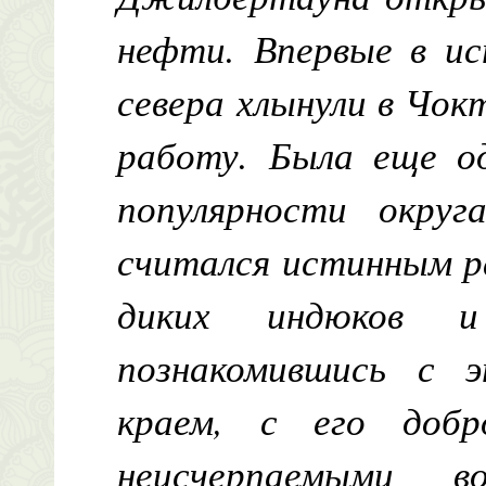
нефти. Впервые в и
севера хлынули в Чо
работу. Была еще о
популярности окру
считался истинным р
диких индюков 
познакомившись с 
краем, с его доб
неисчерпаемыми в