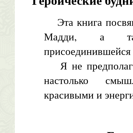
Героические будн
Эта книга посвящ
Мадди, а та
присоединившейся 
Я не предполагал
настолько смыш
красивыми и энерг