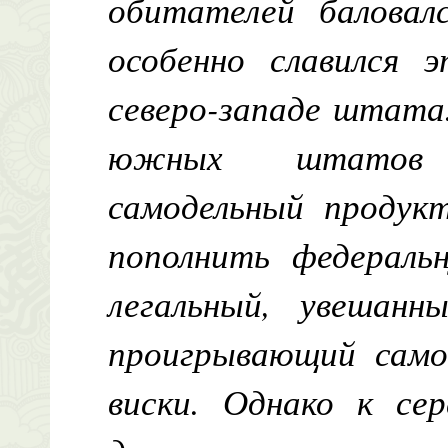
обитателей баловалс
особенно славился 
северо-западе штата
южных штатов 
самодельный продук
пополнить федеральн
легальный, увешанн
проигрывающий само
виски. Однако к се