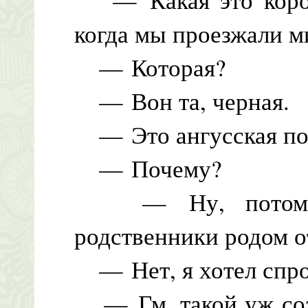
когда мы проезжали м
— Которая?
— Вон та, черная.
— Это ангусская пор
— Почему?
— Ну, потому ч
родственники родом о
— Нет, я хотел спрос
— Гм, такой уж созд