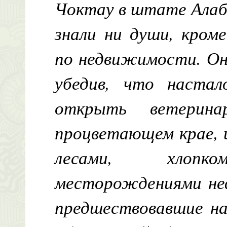
Чоктау в штате Алаба
знали ни души, кром
по недвижимости. Он-
убедив, что настал
открыть ветерин
процветающем крае, 
лесами, хлоп
месторождениями не
предшествовавшие на