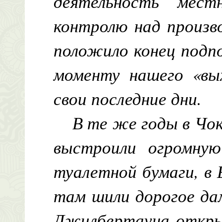
деятельность мес
контролю над произв
положило конец подпо
моменту нашего «вы
свои последние дни.
В те же годы в Чок
выстроили огромную
туалетной бумаги, в
там шили дорогое дам
Джилбертауна откры