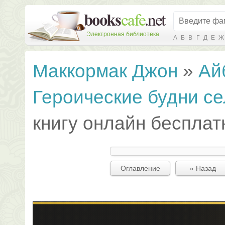
Электронная библиотека
А
Б
В
Г
Д
Е
Ж
Маккормак Джон
»
Ай
Героические будни се
книгу онлайн бесплат
Оглавление
« Назад