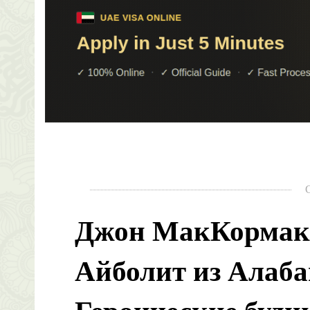
Джон МакКорма
Айболит из Алаб