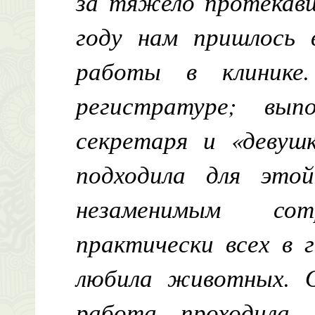
за тяжело протекавш
году нам пришлось 
работы в клинике
регистратуре; вып
секретаря и «девуш
подходила для это
незаменимым со
практически всех в 
любила животных. О
работа проходила г