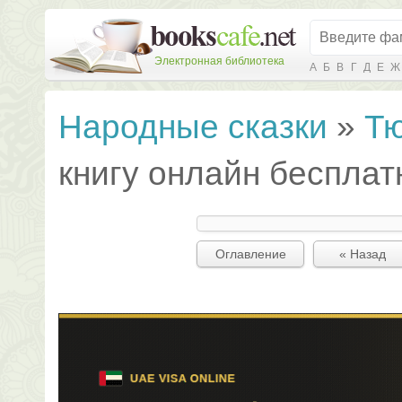
Электронная библиотека
А
Б
В
Г
Д
Е
Ж
Народные сказки
»
Т
книгу онлайн бесплат
Оглавление
« Назад