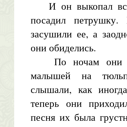
И он выкопал все 
посадил петрушку.
засушили ее, а заод
они обиделись.
По ночам они бо
малышей на тюльп
слышали, как иногд
теперь они приходи
песня их была груст