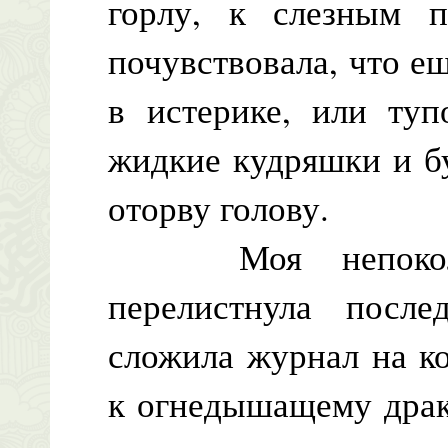
горлу, к слезным п
почувствовала, что е
в истерике, или ту
жидкие кудряшки и бу
оторву голову.
Моя непоколеби
перелистнула после
сложила журнал на к
к огнедышащему драк