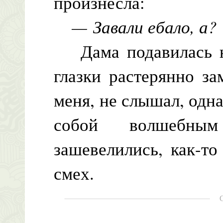
произнесла:
— Завали ебало, а?
Дама подавилась на
глазки растерянно за
меня, не слышал, одн
собой волшебны
зашевелились, как-т
смех.