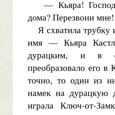
— Кьяра! Господи
дома? Перезвони мне!
Я схватила трубку и
имя — Кьяра Кастл,
дурацким, и в со
преобразовало его в 
точно, то один из 
намек на дурацкую д
играла Ключ-от-Зам