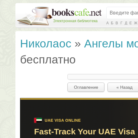
Электронная библиотека
А
Б
В
Г
Д
Е
Ж
Николаос
»
Ангелы м
бесплатно
Оглавление
« Назад