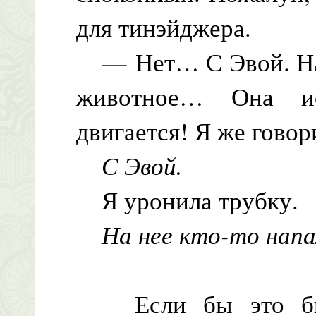
для тинэйджера.
— Нет… С Эвой. На н
животное… Она ис
двигается! Я же гово
С Эвой.
Я уронила трубку.
На нее кто-то нап
Если бы это был