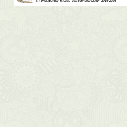
© «Электронная библиотека Bookscafe.Net», 2015-2026