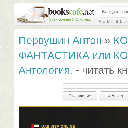
Электронная библиотека
А
Б
В
Г
Д
Е
Ж
Первушин Антон
»
К
ФАНТАСТИКА или К
Антология.
- читать к
Оглавление
« Назад