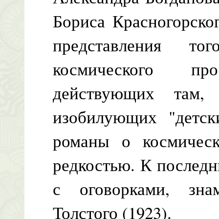
Бориса Красногорско
представления т
космического пр
действующих там, 
изобилующих "детск
романы о космичес
редкостью. К последни
с оговорками, зна
Толстого (1923).