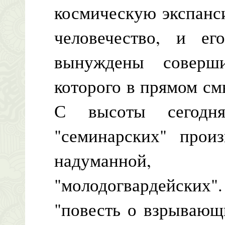
космическую экспанси
человечество, и ег
вынуждены соверш
которого в прямом см
С высоты сегодня
"семинарских" прои
надуманной, 
"молодогвардейских"
"повесть о взрывающи