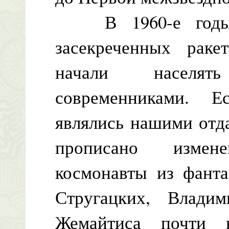
В 1960-е годы в
засекреченных раке
начали населя
современниками. 
являлись нашими отд
прописано измен
космонавты из фанта
Стругацких, Влади
Жемайтиса почти 