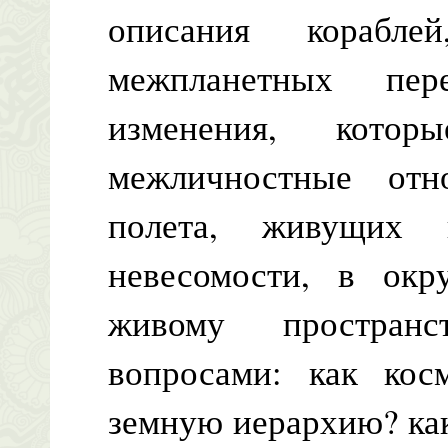
описания корабле
межпланетных пер
изменения, котор
межличностные отн
полета, живущих 
невесомости, в окр
живому пространс
вопросами: как кос
земную иерархию? как