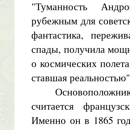
"Туманность Андр
рубежным для советс
фантастика, пережи
спады, получила мощ
о космических полета
ставшая реальностью"
Основоположником
считается француз
Именно он в 1865 го