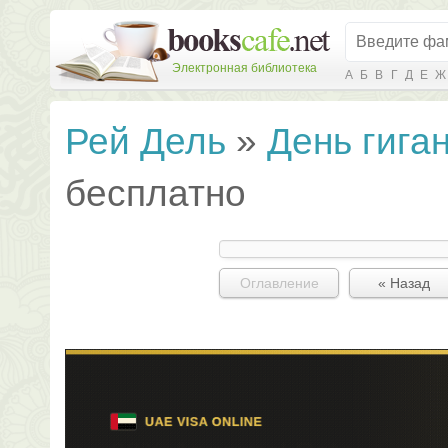
Электронная библиотека
А
Б
В
Г
Д
Е
Ж
Рей Дель
»
День гига
бесплатно
Оглавление
« Назад