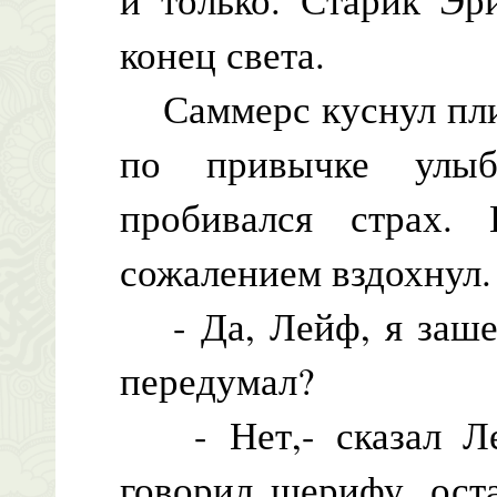
конец света.
Саммерс куснул плит
по привычке улыб
пробивался страх.
сожалением вздохнул.
- Да, Лейф, я зашел
передумал?
- Нет,- сказал Лей
говорил шерифу, ост