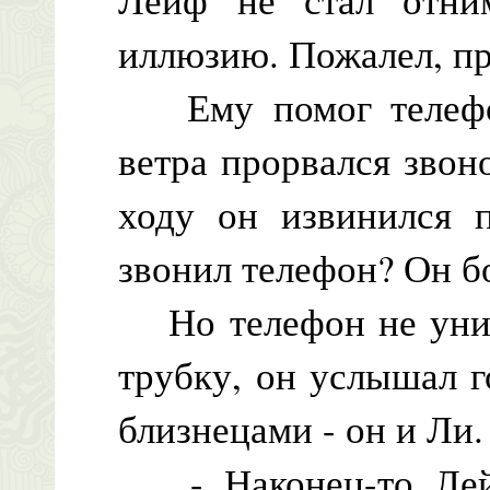
иллюзию. Пожалел, п
Ему помог телефон
ветра прорвался звон
ходу он извинился 
звонил телефон? Он бо
Но телефон не унима
трубку, он услышал г
близнецами - он и Ли.
- Наконец-то Лейф