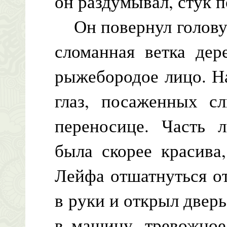
он раздумывал, стук п
Он повернул голову, 
сломанная ветка дер
рыжебородое лицо. Н
глаз, посаженных с
переносице. Часть л
была скорее красива
Лейфа отшатнуться от
в руки и открыл дверь
в машину, тревожное