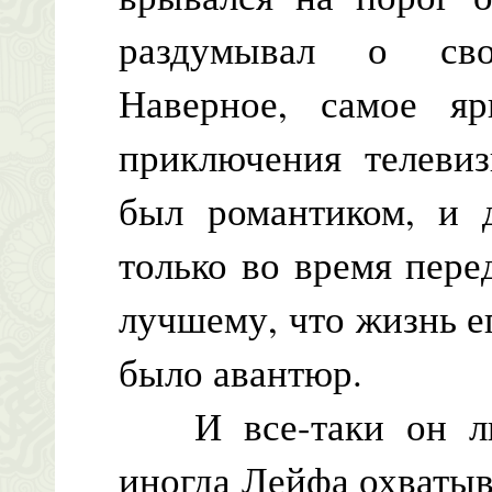
раздумывал о сво
Наверное, самое я
приключения телевиз
был романтиком, и д
только во время пере
лучшему, что жизнь е
было авантюр.
И все-таки он люб
иногда Лейфа охватыв