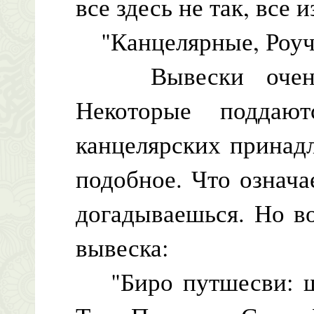
все здесь не так, все 
"Канцелярные, Роучик
Вывески очень с
Некоторые поддают
канцелярских принад
подобное. Что означа
догадываешься. Но в
вывеска:
"Биро путшесви: ши