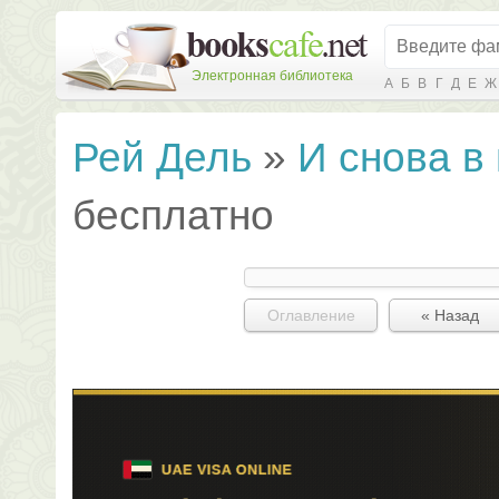
Электронная библиотека
А
Б
В
Г
Д
Е
Ж
Рей Дель
»
И снова в 
бесплатно
Оглавление
« Назад