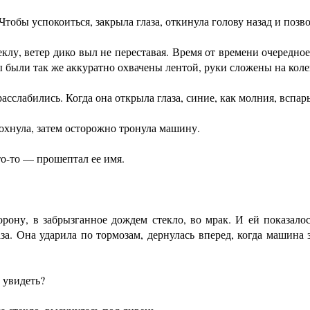
бы успокоиться, закрыла глаза, откинула голову назад и позво
у, ветер дико выл не переставая. Время от времени очередное
ы были так же аккуратно охвачены лентой, руки сложены на коле
лабились. Когда она открыла глаза, синие, как молния, вспар
нула, затем осторожно тронула машину.
-то — прошептал ее имя.
 в забрызганное дождем стекло, во мрак. И ей показалось,
за. Она ударила по тормозам, дернулась вперед, когда машина з
 увидеть?