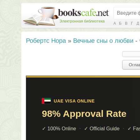
Электронная библиотека
А
Б
В
Г
Д
Робертс Нора
»
Вечные сны о любви
- 
Огла