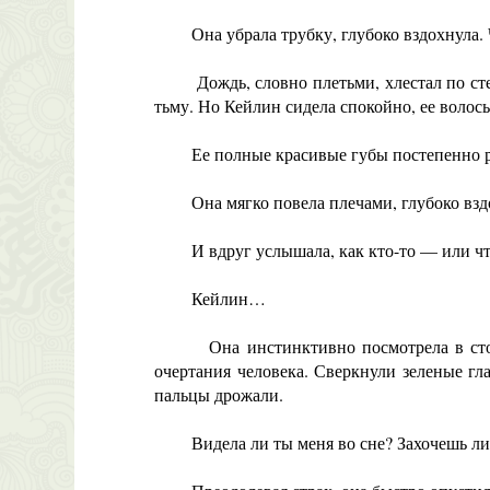
Она убрала трубку, глубоко вздохнула. Что
Дождь, словно плетьми, хлестал по стекл
тьму. Но Кейлин сидела спокойно, ее волос
Ее полные красивые губы постепенно расс
Она мягко повела плечами, глубоко вздох
И вдруг услышала, как кто-то — или что
Кейлин…
Она инстинктивно посмотрела в сторону,
очертания человека. Сверкнули зеленые гла
пальцы дрожали.
Видела ли ты меня во сне? Захочешь ли