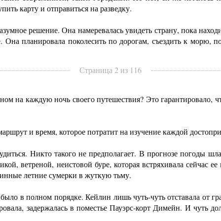
пить карту и отправиться на разведку.
ное решение. Она намеревалась увидеть страну, пока находил
. Она планировала поколесить по дорогам, съездить к морю, п
Страница 2 из 116
 на каждую ночь своего путешествия? Это гарантировало, что 
ршрут и время, которое потратит на изучение каждой достопр
ься. Никто такого не предполагает. В прогнозе погоды шла ре
икой, ветреной, неистовой буре, которая встряхивала сейчас 
линные летние сумерки в жуткую тьму.
ло в полном порядке. Кейлин лишь чуть-чуть отставала от граф
ровала, задержалась в поместье Пауэрс-корт Димейн. И чуть д