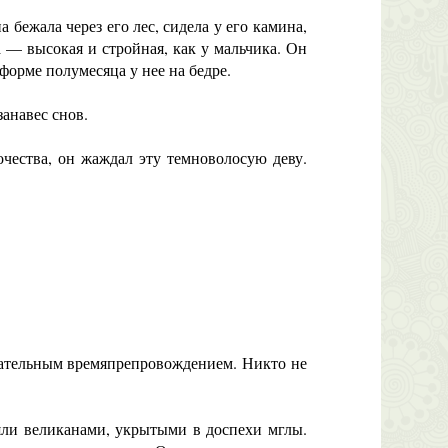
бежала через его лес, сидела у его камина,
ра — высокая и стройная, как у мальчика. Он
 форме полумесяца у нее на бедре.
занавес снов.
ства, он жаждал эту темноволосую деву.
вательным времяпрепровождением. Никто не
яли великанами, укрытыми в доспехи мглы.