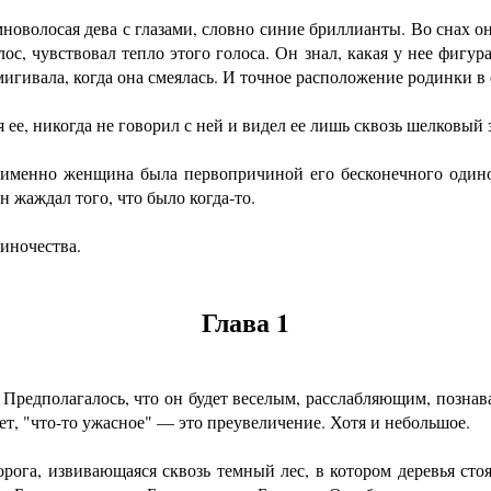
лосая дева с глазами, словно синие бриллианты. Во снах она 
лос, чувствовал тепло этого голоса. Он знал, какая у нее фигу
дмигивала, когда она смеялась. И точное расположение родинки в
ее, никогда не говорил с ней и видел ее лишь сквозь шелковый 
но женщина была первопричиной его бесконечного одиноче
н жаждал того, что было когда-то.
ночества.
Глава 1
редполагалось, что он будет веселым, расслабляющим, позна
нет, "что-то ужасное" — это преувеличение. Хотя и небольшое.
а, извивающаяся сквозь темный лес, в котором деревья сто