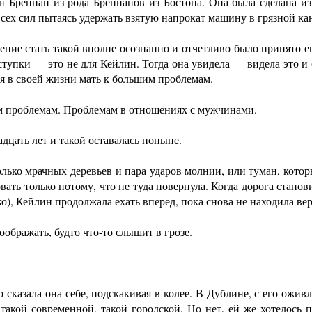
 Бреннан из рода Бреннанов из Бостона. Она была сделана из
всех сил пытаясь удержать взятую напрокат машину в грязной кан
стать такой вполне осознанно и отчетливо было принято ею 
тупки — это не для Кейлин. Тогда она увидела — видела это и
 в своей жизни мать к большим проблемам.
облемам. Проблемам в отношениях с мужчинами.
ать лет и такой оставалась поныне.
 мрачных деревьев и пара ударов молнии, или туман, который 
ать только потому, что не туда повернула. Когда дорога стано
ько), Кейлин продолжала ехать вперед, пока снова не находила ве
ражать, будто что-то слышит в грозе.
азала она себе, подскакивая в колее. В Дублине, с его ожи
такой современной, такой городской. Но нет, ей же хотелось п