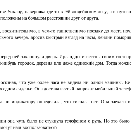
иклоу, наверняка где-то в Эйвондейлском лесу, а в путевод
сположены на большом расстоянии друг от друга.
хитительную, в чем-то таинственную поездку до места ночле
сьмого вечера. Бросив быстрый взгляд на часы, Кейлин поморщи
ед ней захлопнули дверь. Ирландцы известны своим гостепри
ой-нибудь городок, деревня или даже одинокий дом. Тогда можн
нав, что уже более часа не видела ни одной машины. Ее с
 соседнем сиденье. Она достала взятый напрокат мобильный телеф
индикатору определила, что сигнала нет. Она заехала в ле
на чуть было не стукнула телефоном о руль. Но это было б
 могут ими воспользоваться?