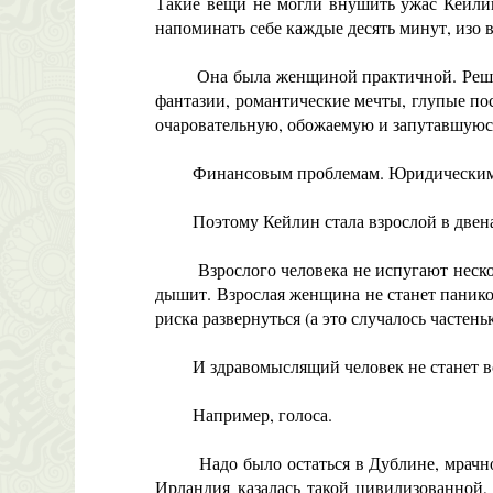
Такие вещи не могли внушить ужас Кейлин
напоминать себе каждые десять минут, изо 
Она была женщиной практичной. Решение 
фантазии, романтические мечты, глупые пос
очаровательную, обожаемую и запутавшуюся
Финансовым проблемам. Юридическим пр
Поэтому Кейлин стала взрослой в двенадц
Взрослого человека не испугают несколько
дышит. Взрослая женщина не станет паников
риска развернуться (а это случалось частен
И здравомыслящий человек не станет вооб
Например, голоса.
Надо было остаться в Дублине, мрачно ск
Ирландия казалась такой цивилизованной, 