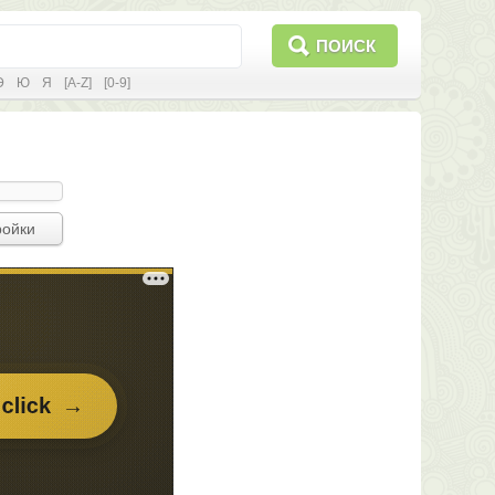
ПОИСК
Э
Ю
Я
[A-Z]
[0-9]
ройки