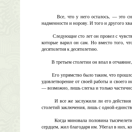
Все, что у него осталось, — это сны. Б
надменности и норову. И того и другого хва
Следующие сто лет он провел с чувством 
которые варил он сам. Но вместо того, чт
десятилетия к десятилетию.
В третьем столетии он впал в отчаяние, и 
Его упрямство было таким, что прошло четы
удовлетворение от своей работы и своего и
— возможно, лишь слегка и только частично
И все же заслужили ли его действия сто
столетий заключения, лишь с одной-единст
Когда миновала половина тысячелетия, он
сердцем, жил благодаря им. Убегал в них, 