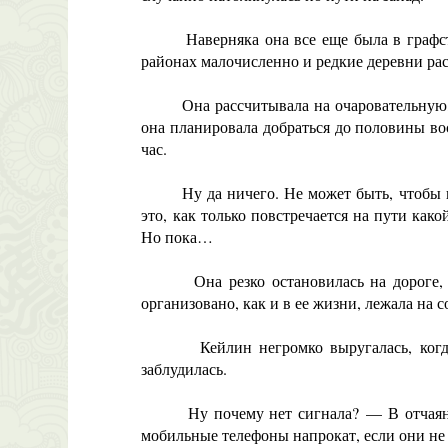
Наверняка она все еще была в графстве У
районах малочисленно и редкие деревни ра
Она рассчитывала на очаровательную, вос
она планировала добраться до половины во
час.
Ну да ничего. Не может быть, чтобы пер
это, как только повстречается на пути как
Но пока…
Она резко остановилась на дороге, осоз
организовано, как и в ее жизни, лежала на
Кейлин негромко выругалась, когда по 
заблудилась.
Ну почему нет сигнала? — В отчаянии о
мобильные телефоны напрокат, если они не