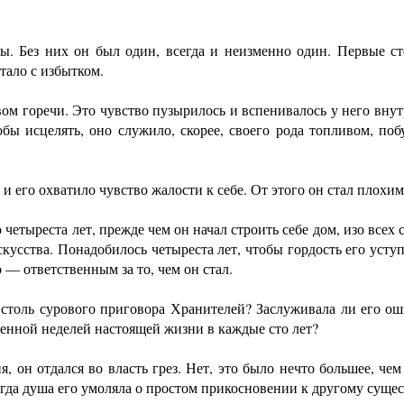
ез них он был один, всегда и неизменно один. Первые сто
тало с избытком.
горечи. Это чувство пузырилось и вспенивалось у него внутри
обы исцелять, оно служило, скорее, своего рода топливом, по
его охватило чувство жалости к себе. От этого он стал плохим
реста лет, прежде чем он начал строить себе дом, изо всех си
скусства. Понадобилось четыреста лет, чтобы гордость его усту
 — ответственным за то, чем он стал.
ль сурового приговора Хранителей? Заслуживала ли его ошиб
венной неделей настоящей жизни в каждые сто лет?
 отдался во власть грез. Нет, это было нечто большее, чем
когда душа его умоляла о простом прикосновении к другому сущес