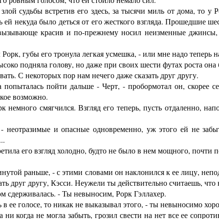
ой судьбы встретив его здесь, за тысячи миль от дома, то у Р
ь ей некуда было деться от его жесткого взгляда. Прошедшие ше
вызывающе красив и по-прежнему носил неизменные джинсы, 
 Рорк, губы его тронула легкая усмешка, - или мне надо теперь 
око подняла голову, но даже при своих шести футах роста она 
ать. С некоторых пор нам нечего даже сказать друг другу.
опыталась пойти дальше - Черт, - пробормотал он, скорее себе
акое возможно.
немного смягчился. Взгляд его теперь, пусть отдаленно, напо
неотразимые и опасные одновременно, уж этого ей не забыт
..
ила его взгляд холодно, будто не было в нем мощного, почти п
той раньше, - с этими словами он наклонился к ее лицу, неподв
зать друг другу, Кэсси. Неужели ты действительно считаешь, что 
м сдерживалась. - Ты невыносим, Рорк Гэллахер.
 в ее голосе, то никак не выказывал этого, - ты невыносимо хор
 когда не могла забыть, грозил свести на нет все ее сопроти