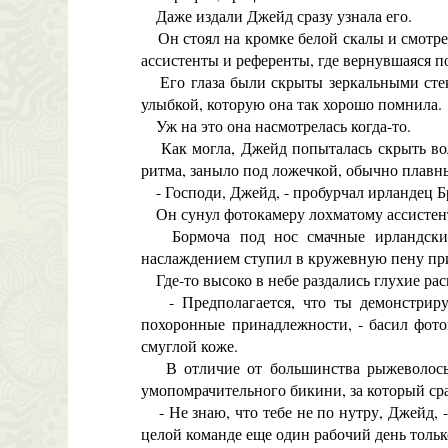
Даже издали Джейд сразу узнала его.
Он стоял на кромке белой скалы и смотре
ассистенты и референты, где вернувшаяся п
Его глаза были скрыты зеркальными стекл
улыбкой, которую она так хорошо помнила.
Уж на это она насмотрелась когда-то.
Как могла, Джейд попыталась скрыть волн
ритма, заныло под ложечкой, обычно плавн
- Господи, Джейд, - пробурчал ирландец Бр
Он сунул фотокамеру лохматому ассистенту
Бормоча под нос смачные ирландские п
наслаждением ступил в кружевную пену пр
Где-то высоко в небе раздались глухие раск
- Предполагается, что ты демонстрируе
похоронные принадлежности, - басил фото
смуглой коже.
В отличие от большинства рыжеволосых Д
умопомрачительного бикини, за который ср
- Не знаю, что тебе не по нутру, Джейд, -
целой команде еще один рабочий день только