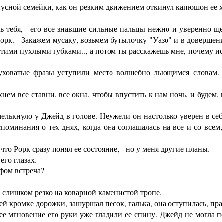
 гнусной семейки, как он резким движением откинул капюшон ее 
 тебя, - его все знавшие сильные пальцы нежно и уверенно щек
рк. - Закажем мусаку, возьмем бутылочку "Уазо" и в довершен
этими пухлыми губками.., а потом ты расскажешь мне, почему ис
ховатые фразы уступили место волшебно льющимся словам. 
м все ставни, все окна, чтобы впустить к нам ночь, и будем, 
лькнуло у Джейд в голове. Неужели он настолько уверен в себе,
споминания о тех днях, когда она соглашалась на все и со всем
что Рорк сразу понял ее состояние, - но у меня другие планы.
го глазах.
фом встреча?
слишком резко на коварной каменистой тропе.
 кромке дорожки, зашуршал песок, галька, она оступилась, пра
 мгновение его руки уже гладили ее спину. Джейд не могла пот