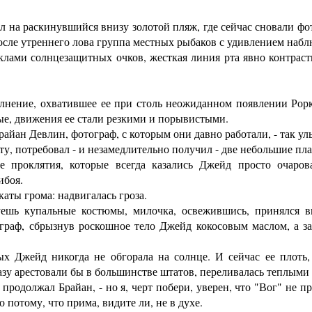
л на раскинувшийся внизу золотой пляж, где сейчас сновали ф
осле утреннего лова группа местных рыбаков с удивлением набл
ами солнцезащитных очков, жесткая линия рта явно контрас
ение, охватившее ее при столь неожиданном появлении Рорк
ые, движения ее стали резкими и порывистыми.
айан Девлин, фотограф, с которым они давно работали, - так ул
, потребовал - и незамедлительно получил - две небольшие пл
роклятия, которые всегда казались Джейд просто очарова
ибоя.
аты грома: надвигалась гроза.
шь купальные костюмы, милочка, освежившись, принялся в
граф, сбрызнув роскошное тело Джейд кокосовым маслом, а за
жейд никогда не обгорала на солнце. И сейчас ее плоть, 
азу арестовали бы в большинстве штатов, переливалась теплым
 продолжал Брайан, - но я, черт побери, уверен, что "Вог" не п
 потому, что прима, видите ли, не в духе.