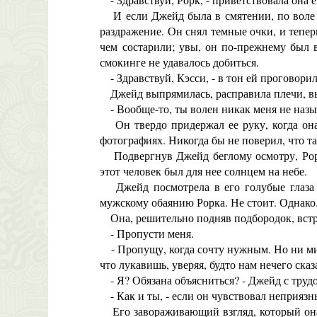
И если Джейд была в смятении, по воле зл
раздражение. Он снял темные очки, и тепер
чем состарили; увы, он по-прежнему был 
смокинге не удавалось добиться.
- Здравствуй, Кэсси, - в тон ей проговорил
Джейд выпрямилась, расправила плечи, выс
- Вообще-то, ты волен никак меня не назыв
Он твердо придержал ее руку, когда она п
фотографиях. Никогда бы не поверил, что т
Подвергнув Джейд беглому осмотру, Рорк 
этот человек был для нее солнцем на небе.
Джейд посмотрела в его голубые глаза - 
мужскому обаянию Рорка. Не стоит. Однако.
Она, решительно подняв подбородок, встрет
- Пропусти меня.
- Пропущу, когда сочту нужным. Но ни мину
что лукавишь, уверяя, будто нам нечего ска
- Я? Обязана объясниться? - Джейд с трудо
- Как и ты, - если он чувствовал неприязнь
Его завораживающий взгляд, который она ни