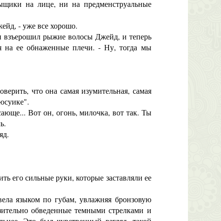
ыщики на лице, ни на предменструальные
ейд, - уже все хорошо.
н взъерошил рыжие волосы Джейд, и теперь
 на ее обнаженные плечи. - Ну, тогда мы
верить, что она самая изумительная, самая
ьюсуике".
ающе... Вот он, огонь, милочка, вот так. Ты
ь.
яд.
ть его сильные руки, которые заставляли ее
ела языком по губам, увлажняя бронзовую
азительно обведенные темными стрелками и
льнее. Это был чувственный взгляд, такой