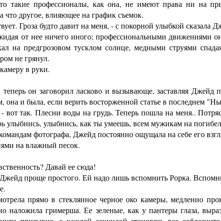
 такие профессионалы, как она, не имеют права ни на пр
а что другое, влияющее на график съемок.
ует. Гроза будто давит на меня, - с покорной улыбкой сказала Дж
 ожидая от нее ничего иного; профессиональными движениями о
ал на предгрозовом тусклом солнце, медными струями спадая
гром не грянул.
камеру в руки.
теперь он заговорил ласково и вызывающе, заставляя Джейд по
, она и была, если верить восторженной статье в последнем "Н
 вот так. Плесни воды на грудь. Теперь пошла на меня.. Потряс
ерь улыбнись, улыбнись, как ты умеешь, всем мужикам на погибел
командам фотографа, Джейд постоянно ощущала на себе его взгл
ями на влажный песок.
увственность? Давай ее сюда!
Джейд проще простого. Ей надо лишь вспомнить Рорка. Вспомни
е.
трела прямо в стеклянное черное око камеры, медленно пров
но наложила гримерша. Ее зеленые, как у пантеры глаза, выр
ули призывно, с каждой секундой становясь все соблазните