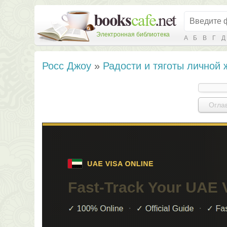
Электронная библиотека
А
Б
В
Г
Д
Росс Джоу
»
Радости и тяготы личной 
Огла