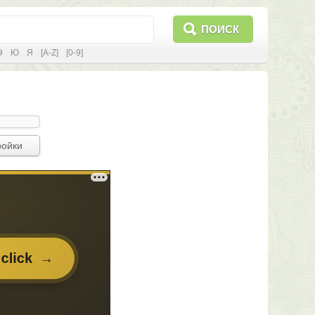
ПОИСК
Э
Ю
Я
[A-Z]
[0-9]
ройки