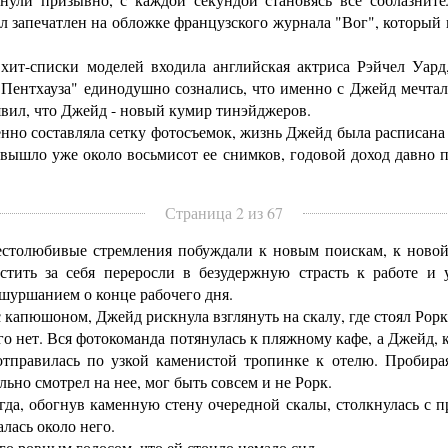
 запечатлен на обложке французского журнала "Вог", который
ит-списки моделей входила английская актриса Рэйчел Уар
ентхауза" единодушно сознались, что именно с Джейд мечтали 
вил, что Джейд - новый кумир тинэйджеров.
о составляла сетку фотосъемок, жизнь Джейд была расписана н
вышло уже около восьмисот ее снимков, годовой доход давно п
Страница 2 из 67
толюбивые стремления побуждали к новым поискам, к новой
стить за себя переросли в безудержную страсть к работе и 
 шуршанием о конце рабочего дня.
капюшоном, Джейд рискнула взглянуть на скалу, где стоял Рорк
 нет. Вся фотокоманда потянулась к пляжному кафе, а Джейд, ко
тправилась по узкой каменистой тропинке к отелю. Пробирая
льно смотрел на нее, мог быть совсем и не Рорк.
да, обогнув каменную стену очередной скалы, столкнулась с 
лась около него.
го ровным голосом, что ей стоило немало сил.