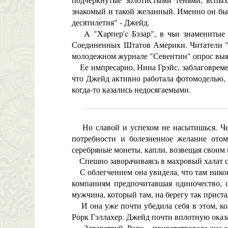
знакомый и такой желанный. Именно он был
десятилетия" - Джейд.
A "Xapпер'c Бэзар", в чьи знаменитые х
Соединенных Штатов Америки. Читатели "П
молодежном журнале "Севентин" опрос выя
Ее импресарио, Нина Грэйс, заблаговременн
что Джейд активно работала фотомоделью, 
когда-то казались недосягаемыми.
Но славой и успехом не насытишься. Чес
потребности и болезненное желание отом
серебряные монеты, капли, возвещая своим
Спешно заворачиваясь в махровый халат с 
С облегчением она увидела, что там никого
компаниям предпочитавшая одиночество, о
мужчина, который там, на берегу так приста
И она уже почти убедила себя в этом, ког
Рорк Гэллахер. Джейд почти вплотную оказа
- Здравствуй, Рорк, - приветствовала она е