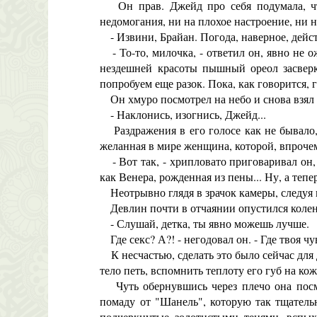
Он прав. Джейд про себя подумала, что
недомогания, ни на плохое настроение, ни н
- Извини, Брайан. Погода, наверное, действ
- То-то, милочка, - ответил он, явно не
нездешней красоты пышный ореол засверк
попробуем еще разок. Пока, как говорится, 
Он хмуро посмотрел на небо и снова взял 
- Наклонись, изогнись, Джейд...
Раздражения в его голосе как не бывало, 
желанная в мире женщина, которой, впрочем
- Вот так, - хрипловато приговаривал он, -
как Венера, рожденная из пены... Ну, а теп
Неотрывно глядя в зрачок камеры, следуя 
Девлин почти в отчаянии опустился колен
- Слушай, детка, ты явно можешь лучше.
Где секс? А?! - негодовал он. - Где твоя ч
К несчастью, сделать это было сейчас для 
тело петь, вспомнить теплоту его губ на кож
Чуть обернувшись через плечо она посмо
помаду от "Шанель", которую так тщатель
подчеркнутые золотистыми тенями, вспыхн