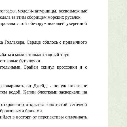
отографы, модели-натурщицы, всевозможные
юдала за этим сборищем морских русалок.
тировала с той обезоруживающей уверенной
а Гэллахера. Сердце сбилось с привычного
ыбаться может только хладный труп.
астиковые бутылочки.
тельными, Брайан скинул кроссовки и с
ыговаривать он Джейд, - но уж никак не
тем водой. Капли блестками засверкали на
откровенно открытая золотистой сеточкой
и бронзовыми бликами.
рийдет в восторг от перспективы оплачивать