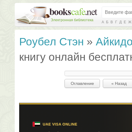
Электронная библиотека
А
Б
В
Г
Д
Е
Ж
Роубел Стэн
»
Айкидо
книгу онлайн бесплат
Оглавление
« Назад