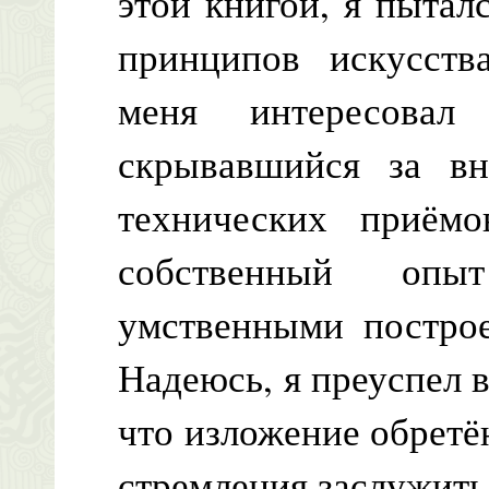
этой книгой, я пытал
принципов искусств
меня интересовал
скрывавшийся за в
технических приёмо
собственный оп
умственными построе
Надеюсь, я преуспел в
что изложение обретё
стремления заслужить