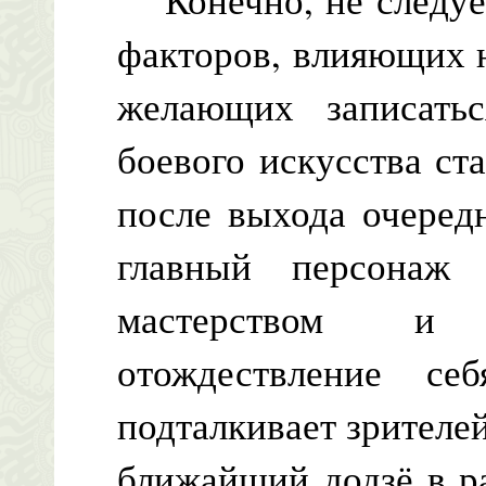
факторов, влияющих н
желающих записать
боевого искусства ст
после выхода очеред
главный персонаж 
мастерством и 
отождествление се
подталкивает зрителей
ближайший додзё в ра