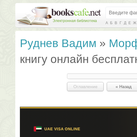
Электронная библиотека
А
Б
В
Г
Д
Е
Ж
Руднев Вадим
»
Морф
книгу онлайн бесплат
Оглавление
« Назад