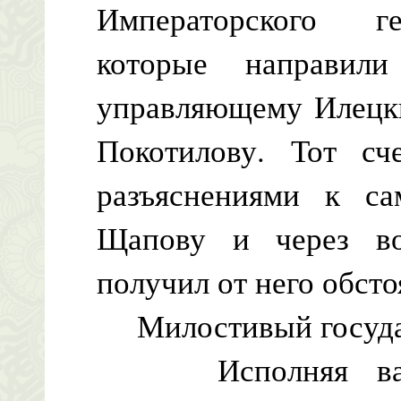
Императорского ге
которые направили
управляющему Илецки
Покотилову. Тот сч
разъяснениями к са
Щапову и через во
получил от него обст
Милостивый государ
Исполняя вашу 