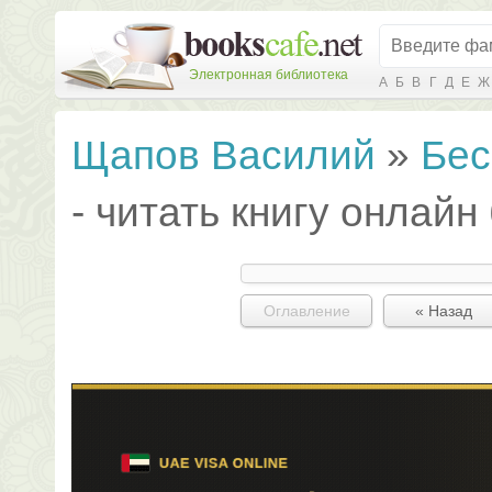
Электронная библиотека
А
Б
В
Г
Д
Е
Ж
Щапов Василий
»
Бес
- читать книгу онлайн
Оглавление
« Назад