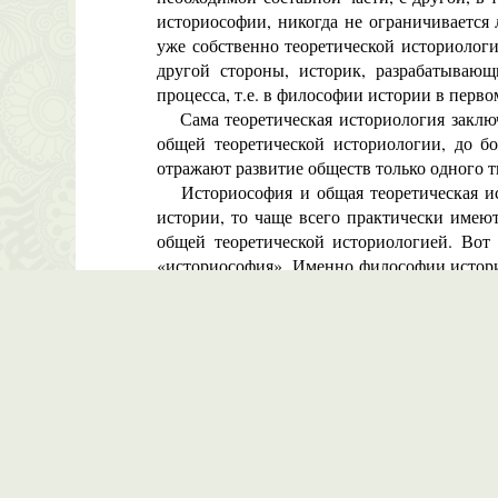
историософии, никогда не ограничивается
уже собственно теоретической историологи
другой стороны, историк, разрабатываю
процесса, т.е. в философии истории в перво
Сама теоретическая историология заключа
общей теоретической историологии, до бо
отражают развитие обществ только одного т
Историософия и общая теоретическая исто
истории, то чаще всего практически имеют
общей теоретической историологией. Вот 
«историософия». Именно философии истории
собственно философия истории, и общая те
Причин невнимания историков к теоретичес
долго была единственно существующим разд
понятию историологии вообще.
Другая причина, характерная для отечест
единственно верной общей теории обществ
рассматривалось в качестве не просто наи
всякая попытка разработки теоретической 
это отбивало охоту заниматься теоретическ