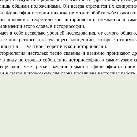
 лишь общими положениями. Он всегда стремится их конкретизи
и. Философия истории никогда не может обойтись без каких-т
щий проблемы теоретической историологии, нуждается в сам
м значении этого слова, в историософии.
ет в себе несколько уровней исследования, от самого общег
лее конкретного, включающего концепции, которые относятс
ипа и т.п. — частной теоретической историологии.
риология настолько тесно связаны и взаимно проникают дру
 в виду не столько собственно историософию в самом узком с
еще одно, уже третье значение термина «философия истории»
 в самом широком смысле слова посвящена настоящая работа. 
оретическая историология.
кой историологии существует несколько. Одна из них состоит 
елом исторической науки, что для многих историков понятие 
венных историков, — наше недавнее прошлое, когда всем истор
а и истории навязывался исторический материализм. Материал
более общей, а единственно возможной и единственно правильн
историологии встречалась нашим идеологическим руководством
ими изысканиями в области истории.