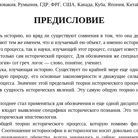
ловакия, Румыния, ГДР, ФРГ, США, Канада, Куба, Япония, Китай
ПРЕДИСЛОВИЕ
сторию, но вряд ли существуют сомнения в том, что она де
ают тем же именем, что и изучаемый ею объект, а именно истор
о процесса, так и науки, изучающей этот процесс, создает извест
олько сам исторический процесс. Для обозначения же специал
ия» (от греч. логос — слово, понятие, учение).
а, изучающая историю. Существует по крайней мере еще одн
щую природу, его основные закономерности и движущие силы.
цесса. Значение этой предельной теории исторического процес
в сущность исторических явлений. Эту самую общую теорию и
зднее стал применяться для обозначения и еще одной дисципл
чу входит выявление специфики исторического познания. Это т
сторическая эпистемология.
ей теории исторического процесса, которую помимо фил
). Соотношение историософии и историологии носит довольно с
ованного общества, всегда занималась и сейчас занимает