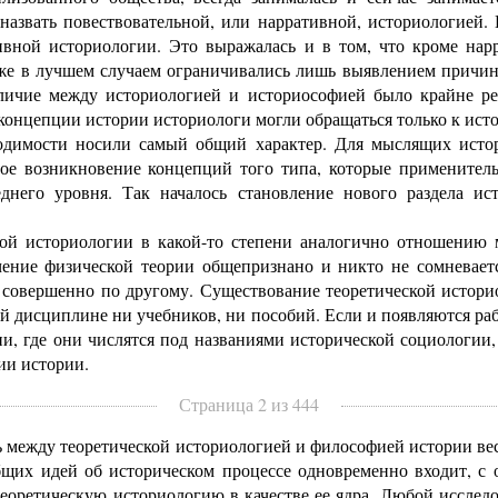
азвать повествовательной, или нарративной, историологией. К
ивной историологии. Это выражалась и в том, что кроме нар
даже в лучшем случаем ограничивались лишь выявлением причин
азличие между историологией и историософией было крайне 
концепции истории историологи могли обращаться только к ист
имости носили самый общий характер. Для мыслящих истор
ное возникновение концепций того типа, которые применител
днего уровня. Так началось становление нового раздела ис
 историологии в какой-то степени аналогично отношению м
чение физической теории общепризнано и никто не сомневает
т совершенно по другому. Существование теоретической истори
ой дисциплине ни учебников, ни пособий. Если и появляются ра
ии, где они числятся под названиями исторической социологии
фии истории.
Страница 2 из 444
между теоретической историологией и философией истории вес
общих идей об историческом процессе одновременно входит, с 
 теоретическую историологию в качестве ее ядра. Любой иссле