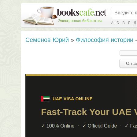
Электронная библиотека
А
Б
В
Г
Д
Семенов Юрий
»
Философия истории
-
Огла