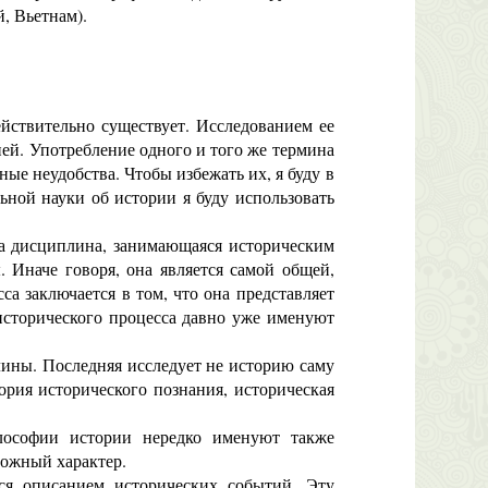
, Вьетнам).
йствительно существует. Исследованием ее
ией. Употребление одного и того же термина
ные неудобства. Чтобы избежать их, я буду в
ьной науки об истории я буду использовать
а дисциплина, занимающаяся историческим
 Иначе говоря, она является самой общей,
са заключается в том, что она представляет
сторического процесса давно уже именуют
ины. Последняя исследует не историю саму
еория исторического познания, историческая
ософии истории нередко именуют также
ложный характер.
ся описанием исторических событий. Эту