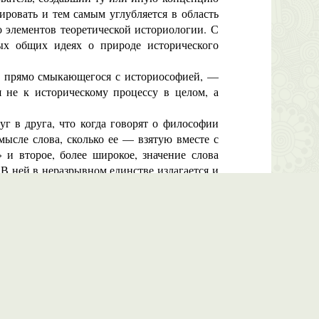
ровать и тем самым углубляется в область
о элементов теоретической историологии. С
ых общих идеях о природе исторического
о, прямо смыкающегося с историософией, —
я не к историческому процессу в целом, а
г в друга, что когда говорят о философии
мысле слова, сколько ее — взятую вместе с
 и второе, более широкое, значение слова
В ней в неразрывном единстве излагается и
в том, что нарративная историология столь
нарративной историологии было равнозначно
икам в принудительном порядке в качестве
истическое понимание истории практически
ой теории исторического процесса. Поэтому
 в штыки и объявлялась ревизионизмом. Все