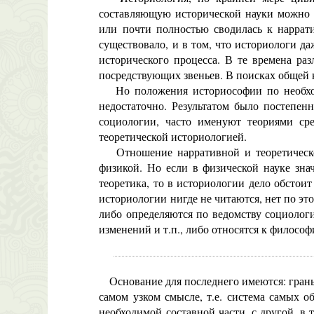
составляющую исторической науки можно н
или почти полностью сводилась к наррат
существовало, и в том, что историологи 
исторического процесса. В те времена р
посредствующих звеньев. В поисках общей 
Но положения историософии по необход
недостаточно. Результатом было постепен
социологии, часто именуют теориями сре
теоретической историологией.
Отношение нарративной и теоретической
физикой. Но если в физической науке зна
теоретика, то в историологии дело обстои
историологии нигде не читаются, нет по эт
либо определяются по ведомству социолог
изменений и т.п., либо относятся к филосо
Основание для последнего имеются: грань 
самом узком смысле, т.е. система самых 
необходимой составной части, с другой, в