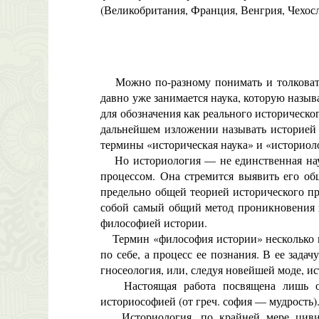
(Великобритания, Франция, Венгрия, Чехос
Можно по-разному понимать и толковать и
давно уже занимается наука, которую назыв
для обозначения как реального историческог
дальнейшем изложении называть историей т
термины «историческая наука» и «историолог
Но историология — не единственная наук
процессом. Она стремится выявить его об
предельно общей теорией исторического про
собой самый общий метод проникновения 
философией истории.
Термин «философия истории» несколько по
по себе, а процесс ее познания. В ее зада
гносеология, или, следуя новейшей моде, и
Настоящая работа посвящена лишь общ
историософией (от греч. софия — мудрость
Историология, по крайней мере цивилиз