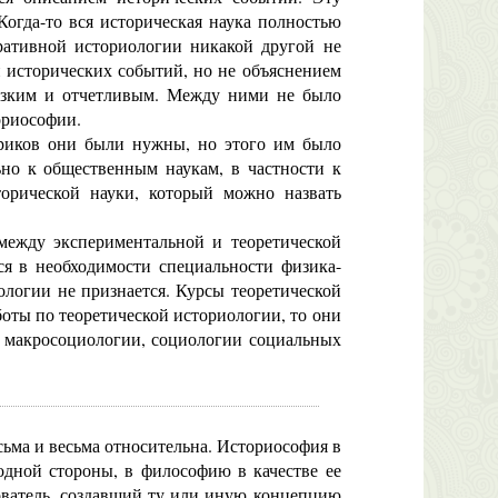
огда-то вся историческая наука полностью
ративной историологии никакой другой не
 исторических событий, но не объяснением
резким и отчетливым. Между ними не было
ориософии.
иков они были нужны, но этого им было
ьно к общественным наукам, в частности к
торической науки, который можно назвать
ежду экспериментальной и теоретической
ся в необходимости специальности физика-
ологии не признается. Курсы теоретической
боты по теоретической историологии, то они
, макросоциологии, социологии социальных
ьма и весьма относительна. Историософия в
одной стороны, в философию в качестве ее
дователь, создавший ту или иную концепцию