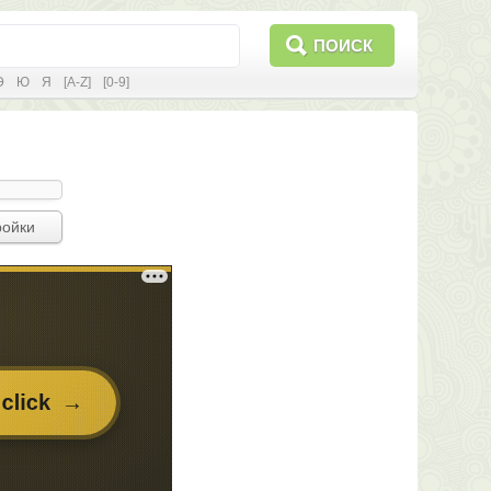
ПОИСК
Э
Ю
Я
[A-Z]
[0-9]
ройки