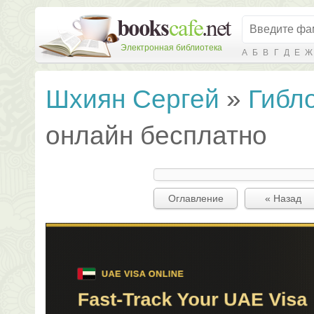
Электронная библиотека
А
Б
В
Г
Д
Е
Ж
Шхиян Сергей
»
Гибл
онлайн бесплатно
Оглавление
« Назад