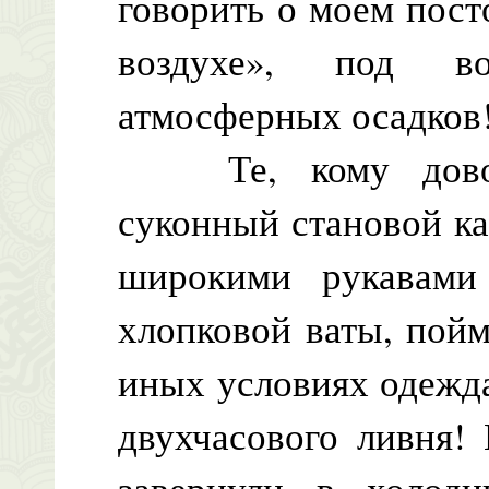
говорить о моем пос
воздухе», под во
атмосферных осадков
Те, кому доводи
суконный становой ка
широкими рукавами
хлопковой ваты, пойм
иных условиях одежда
двухчасового ливня! 
завернули в холод