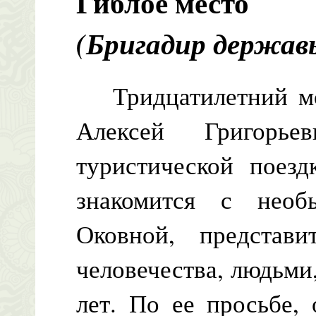
Гиблое место
(Бригадир держав
Тридцатилетний мо
Алексей Григорь
туристической поезд
знакомится с нео
Оковной, представи
человечества, людьми
лет. По ее просьбе,