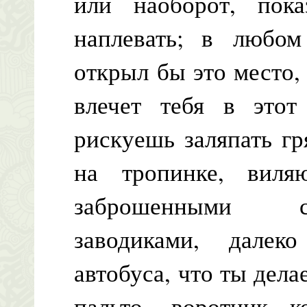
или наоборот, пок
наплевать; в любом
открыл бы это место, 
влечет тебя в этот
рискуешь заляпать г
на тропинке, вил
заброшенными с
заводиками, далек
автобуса, что ты дела
пальто, воротник к