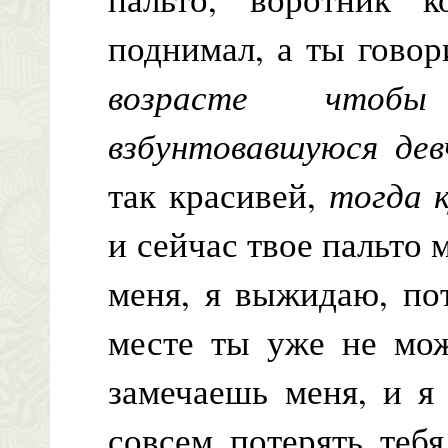
поднимал, а ты гово
возрасте чтоб
взбунтовавшуюся дев
так красивей,
тогда к
и сейчас твое пальто 
меня, я выжидаю, по
месте ты уже не мож
замечаешь меня, и я 
совсем потерять тебя