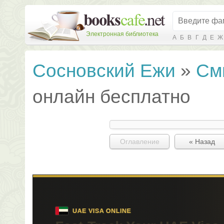
Электронная библиотека
А
Б
В
Г
Д
Е
Ж
Сосновский Ежи
»
См
онлайн бесплатно
Оглавление
« Назад