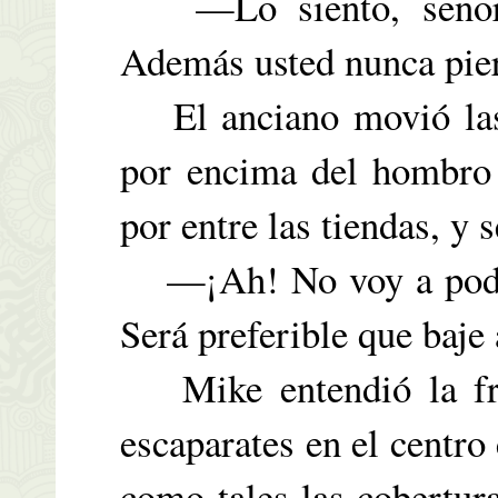
—Lo siento, señor N
Además usted nunca pier
El anciano movió las
por encima del hombro 
por entre las tiendas, y 
—¡Ah! No voy a poder 
Será preferible que baje 
Mike entendió la fras
escaparates en el centro
como tales las cobertura