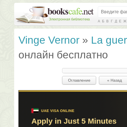
Электронная библиотека
А
Б
В
Г
Д
Е
Ж
Vinge Vernor
»
La guer
онлайн бесплатно
Оглавление
« Назад