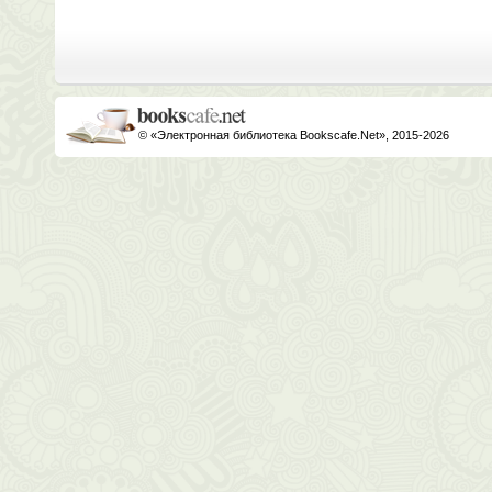
© «Электронная библиотека Bookscafe.Net», 2015-2026