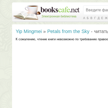
Электронная библиотека
А
Б
В
Г
Д
Е
Ж
Yip Mingmei
»
Petals from the Sky
- читат
К сожалению, чтение книги невозможно по требованию право