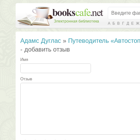
Электронная библиотека
А
Б
В
Г
Д
Е
Ж
Адамс Дуглас
»
Путеводитель «Автосто
- добавить отзыв
Имя
Отзыв