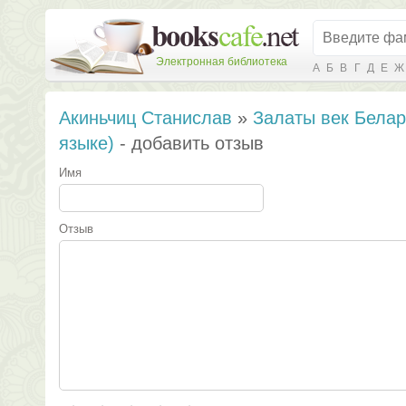
Электронная библиотека
А
Б
В
Г
Д
Е
Ж
Акиньчиц Станислав
»
Залаты век Белар
языке)
- добавить отзыв
Имя
Отзыв