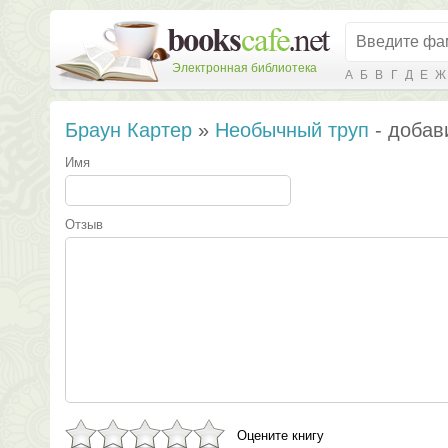
Электронная библиотека
А
Б
В
Г
Д
Е
Ж
Браун Картер
»
Необычный труп
- добав
Имя
Отзыв
Оцените книгу