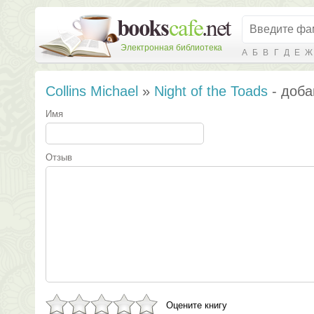
Электронная библиотека
А
Б
В
Г
Д
Е
Ж
Collins Michael
»
Night of the Toads
- доба
Имя
Отзыв
Оцените книгу