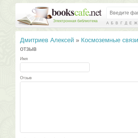
Электронная библиотека
А
Б
В
Г
Д
Е
Ж
Дмитриев Алексей
»
Космоземные связ
отзыв
Имя
Отзыв