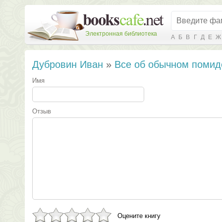
Электронная библиотека
А
Б
В
Г
Д
Е
Ж
Дубровин Иван
»
Все об обычном помид
Имя
Отзыв
Оцените книгу