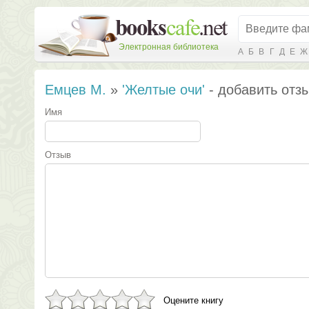
Электронная библиотека
А
Б
В
Г
Д
Е
Ж
Емцев М.
»
'Желтые очи'
- добавить отз
Имя
Отзыв
Оцените книгу