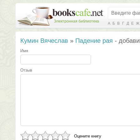
Электронная библиотека
А
Б
В
Г
Д
Е
Ж
Кумин Вячеслав
»
Падение рая
- добави
Имя
Отзыв
Оцените книгу