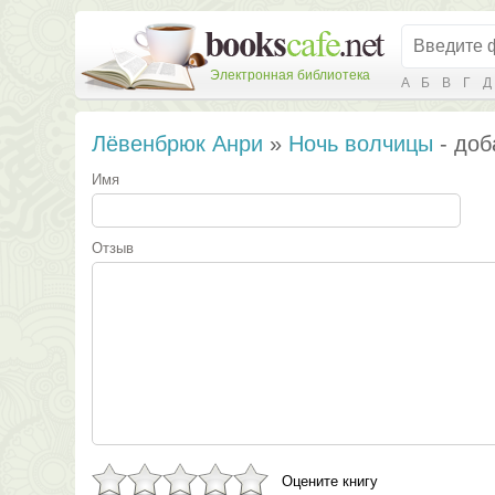
Электронная библиотека
А
Б
В
Г
Д
Лёвенбрюк Анри
»
Ночь волчицы
- доб
Имя
Отзыв
Оцените книгу