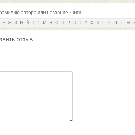
Е
Ж
З
И
Й
К
Л
М
Н
О
П
Р
С
Т
У
Ф
Х
Ц
Ч
Ш
Щ
Ы
авить отзыв