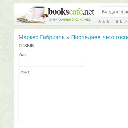
Электронная библиотека
А
Б
В
Г
Д
Е
Ж
Маркес Габриэль
»
Последнее лето гос
отзыв
Имя
Отзыв