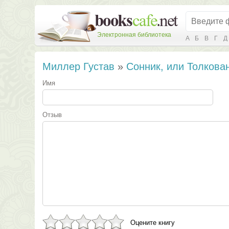
Электронная библиотека
А
Б
В
Г
Д
Миллер Густав
»
Сонник, или Толкова
Имя
Отзыв
Оцените книгу