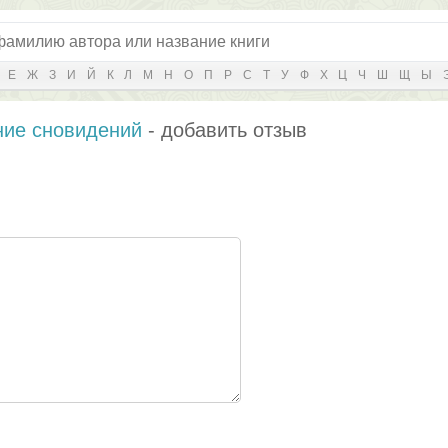
Е
Ж
З
И
Й
К
Л
М
Н
О
П
Р
С
Т
У
Ф
Х
Ц
Ч
Ш
Щ
Ы
ние сновидений
- добавить отзыв