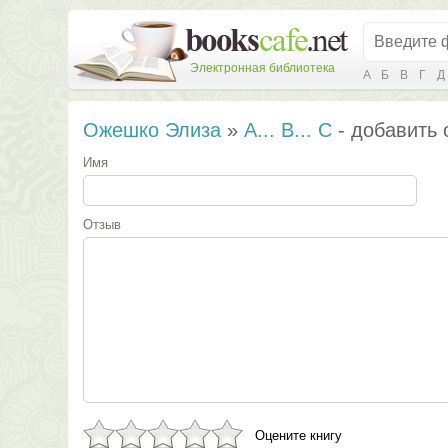
Электронная библиотека
А
Б
В
Г
Д
Ожешко Элиза
»
А... В... С
- добавить 
Имя
Отзыв
Оцените книгу