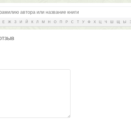
Е
Ж
З
И
Й
К
Л
М
Н
О
П
Р
С
Т
У
Ф
Х
Ц
Ч
Ш
Щ
Ы
отзыв